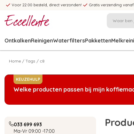
Voor 22:00 besteld, direct verzonden!
Gratis verzending vanaf
Ontkalken
Reinigen
Waterfilters
Pakketten
Melkrein
Home
/
Tags
/
c8
KEUZEHULP
Welke producten passen bij mijn koffiema
Produ
033 699 693
Ma-Vr 09:00 -17:00