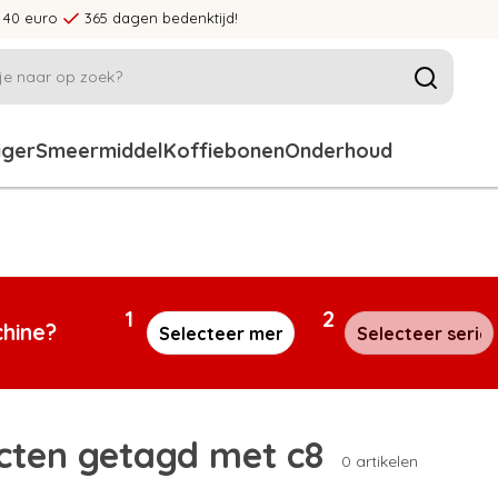
 40 euro
365 dagen bedenktijd!
iger
Smeermiddel
Koffiebonen
Onderhoud
1
2
chine?
cten getagd met c8
0 artikelen