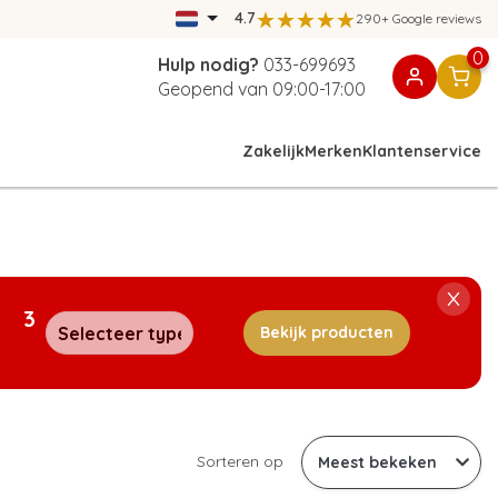
4.7
290+ Google reviews
0
Hulp nodig?
033-699693
Geopend van 09:00-17:00
Zakelijk
Merken
Klantenservice
3
Bekijk producten
Sorteren op