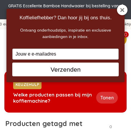
GRATIS Eccellente Bamboe Handwaaier bij bestelling vanaf
€50
Koffieliefhebber? Dan hoor jij bij ons thuis.
365 dagen bedenktijd!
Ontvang onderhoudstips, inspiratie en exclusieve
0
aanbiedingen in je inbox.
menu
Type
your
Home
/
Tags
/
BES008
email
Verzenden
KEUZEHULP
Welke producten passen bij mijn
Tonen
koffiemachine?
Producten getagd met
0