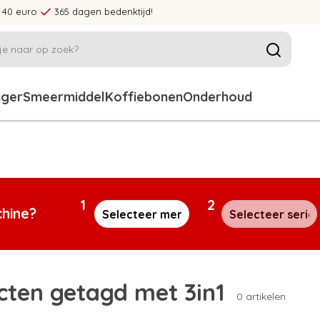
 40 euro
365 dagen bedenktijd!
iger
Smeermiddel
Koffiebonen
Onderhoud
1
2
chine?
cten getagd met 3in1
0 artikelen