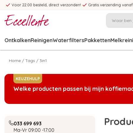
Voor 22:00 besteld, direct verzonden!
Gratis verzending vanaf
Ontkalken
Reinigen
Waterfilters
Pakketten
Melkrein
Home
/
Tags
/
3in1
KEUZEHULP
Welke producten passen bij mijn koffiema
Produ
033 699 693
Ma-Vr 09:00 -17:00