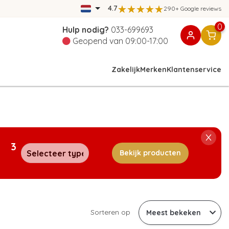
4.7
290+ Google reviews
0
Hulp nodig?
033-699693
Geopend van 09:00-17:00
Zakelijk
Merken
Klantenservice
3
Bekijk producten
Sorteren op