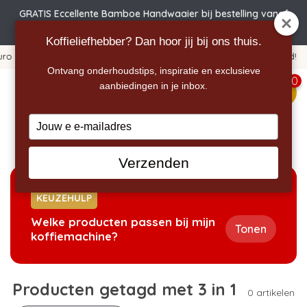
GRATIS Eccellente Bamboe Handwaaier bij bestelling vanaf
€50 | Actie verlengd t.e.m. 6 augustus!
Koffieliefhebber? Dan hoor jij bij ons thuis.
365 dagen bedenktijd!
Ontvang onderhoudstips, inspiratie en exclusieve
0
aanbiedingen in je inbox.
menu
Type
your
Home
/
Tags
/
3 in 1
email
Verzenden
KEUZEHULP
Welke producten passen bij mijn
Tonen
koffiemachine?
Producten getagd met 3 in 1
0 artikelen