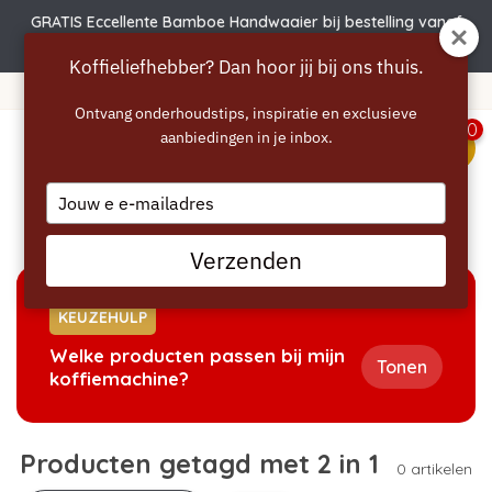
GRATIS Eccellente Bamboe Handwaaier bij bestelling vanaf
€50 | Actie verlengd t.e.m. 6 augustus!
Koffieliefhebber? Dan hoor jij bij ons thuis.
Gratis verzending vanaf 40 euro
Ontvang onderhoudstips, inspiratie en exclusieve
0
aanbiedingen in je inbox.
menu
Type
your
Home
/
Tags
/
2 in 1
email
Verzenden
KEUZEHULP
Welke producten passen bij mijn
Tonen
koffiemachine?
Producten getagd met 2 in 1
0 artikelen