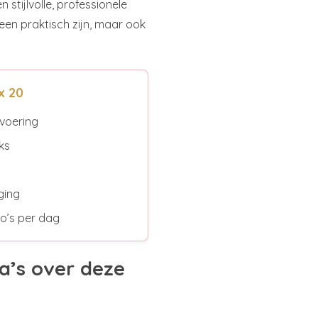
stijlvolle, professionele
leen praktisch zijn, maar ook
x 20
tvoering
ks
ging
so’s per dag
a’s over deze