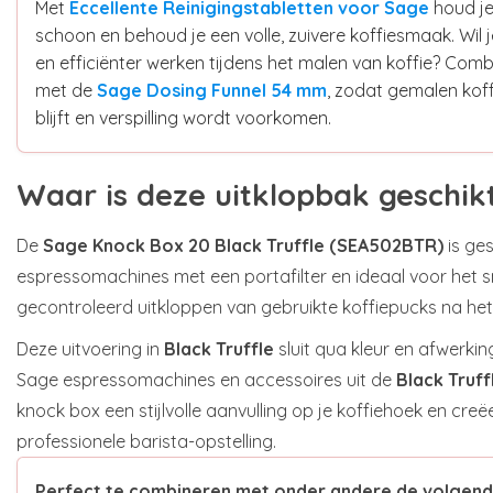
Met
Eccellente Reinigingstabletten voor Sage
houd je
schoon en behoud je een volle, zuivere koffiesmaak. Wil
en efficiënter werken tijdens het malen van koffie? Co
met de
Sage Dosing Funnel 54 mm
, zodat gemalen koffi
blijft en verspilling wordt voorkomen.
Waar is deze uitklopbak geschik
De
Sage Knock Box 20 Black Truffle (SEA502BTR)
is ges
espressomachines met een portafilter en ideaal voor het s
gecontroleerd uitkloppen van gebruikte koffiepucks na het
Deze uitvoering in
Black Truffle
sluit qua kleur en afwerkin
Sage espressomachines en accessoires uit de
Black Truffl
knock box een stijlvolle aanvulling op je koffiehoek en creë
professionele barista-opstelling.
Perfect te combineren met onder andere de volgend