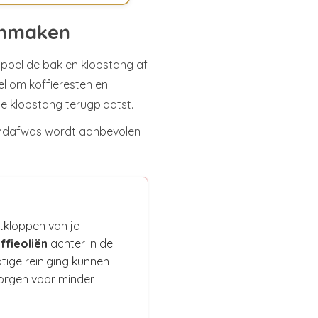
onmaken
Spoel de bak en klopstang af
l om koffieresten en
de klopstang terugplaatst.
andafwas wordt aanbevolen
itkloppen van je
ffieoliën
achter in de
ige reiniging kunnen
orgen voor minder