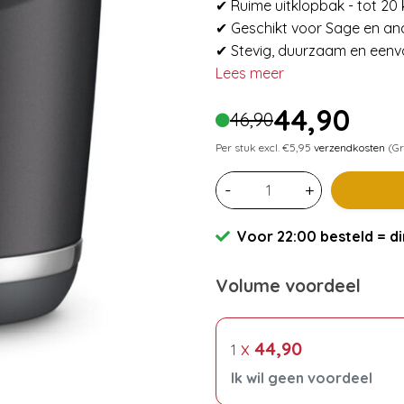
✔ Ruime uitklopbak - tot 20
✔ Geschikt voor Sage en a
✔ Stevig, duurzaam en eenvo
Lees meer
44,90
46,90
Per stuk excl. €5,95
verzendkosten
(Gr
-
+
Voor 22:00 besteld = di
Volume voordeel
x
44,90
1
Ik wil geen voordeel