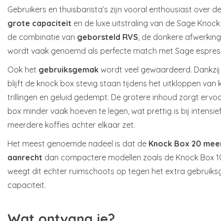
Gebruikers en thuisbarista’s zijn vooral enthousiast over d
grote capaciteit
en de luxe uitstraling van de Sage Knock 
de combinatie van
geborsteld RVS
, de donkere afwerking
wordt vaak genoemd als perfecte match met Sage espre
Ook het
gebruiksgemak
wordt veel gewaardeerd. Dankzi
blijft de knock box stevig staan tijdens het uitkloppen va
trillingen en geluid gedempt. De grotere inhoud zorgt ervo
box minder vaak hoeven te legen, wat prettig is bij intensi
meerdere koffies achter elkaar zet.
Het meest genoemde nadeel is dat de
Knock Box 20 meer
aanrecht
dan compactere modellen zoals de Knock Box 10.
weegt dit echter ruimschoots op tegen het extra gebruik
capaciteit.
Wat ontvang je?