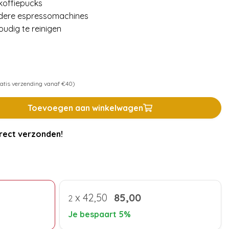
 koffiepucks
ndere espressomachines
udig te reinigen
atis verzending vanaf €40)
Toevoegen aan winkelwagen
rect verzonden!
x
42,50
85,00
2
Je bespaart 5%