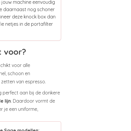
 jouw machine eenvoudig
 je daarnaast nog schoner
mbineer deze knock box dan
e netjes in de portafilter
t voor?
chikt voor alle
nel, schoon en
 zetten van espresso.
g perfect aan bij de donkere
e lijn
. Daardoor vormt de
er je een uniforme,
e Sage modellen: