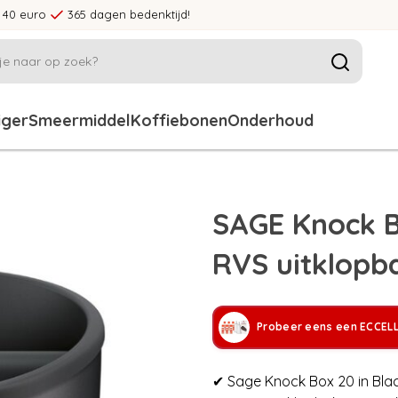
 40 euro
365 dagen bedenktijd!
iger
Smeermiddel
Koffiebonen
Onderhoud
SAGE Knock B
RVS uitklopba
Probeer eens een ECCEL
✔ Sage Knock Box 20 in Bla