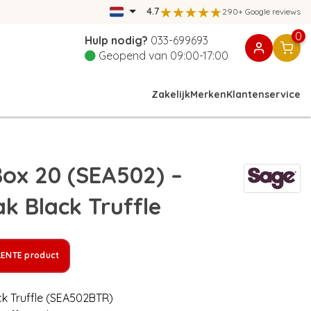
4.7
290+ Google reviews
0
Hulp nodig?
033-699693
Geopend van 09:00-17:00
Zakelijk
Merken
Klantenservice
ox 20 (SEA502) –
k Black Truffle
LENTE product
ck Truffle (SEA502BTR)