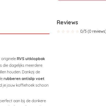
Reviews
0/5 (0 reviews
 originele
RVS uitklopbak
’s die dagelijks meerdere
illen houden. Dankzij de
de
rubberen antislip voet
d je jouw koffiehoek schoon
perfect aan bij de donkere