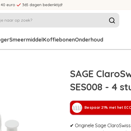
 40 euro
365 dagen bedenktijd!
iger
Smeermiddel
Koffiebonen
Onderhoud
SAGE ClaroSwi
SES008 - 4 st
Bespaar 21% met het ECC
✔ Originele Sage ClaroSwiss