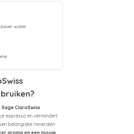
 zuiver water
r
ine
oSwiss
ebruiken?
e
Sage ClaroSwiss
n je espresso en vermindert
jven belangrijke mineralen
eter aroma en een mooie