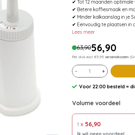
✔ Tot 12 maanden optimale 
✔ Betere koffiesmaak en m
✔ Minder kalkaanslag in je
✔ Eenvoudig te plaatsen in d
Lees meer
56,90
63,90
Per stuk excl. €5,95
verzendkosten
(Gr
-
+
Voor 22:00 besteld = di
Volume voordeel
x
56,90
1
Ik wil geen voordeel