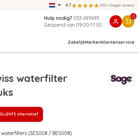
4.7
290+ Google reviews
0
Hulp nodig?
033-699693
Geopend van 09:00-17:00
Zakelijk
Merken
Klantenservice
ss waterfilter
uks
ELLENTE alternatief
 waterfilters (SES008 / BES008)