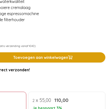
waterkwaliteit
ooiere cremalaag
 Sage espressomachine
e filterhouder
atis verzending vanaf €40)
Toevoegen aan winkelwagen
rect verzonden!
x
55,00
110,00
2
Je bespaart 3%