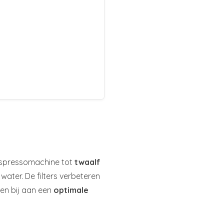
 espressomachine tot
twaalf
ater. De filters verbeteren
gen bij aan een
optimale