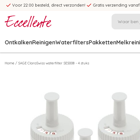
Voor 22:00 besteld, direct verzonden!
Gratis verzending vanaf
Ontkalken
Reinigen
Waterfilters
Pakketten
Melkrein
Home
/
SAGE ClaroSwiss waterfilter SES008 - 4 stuks