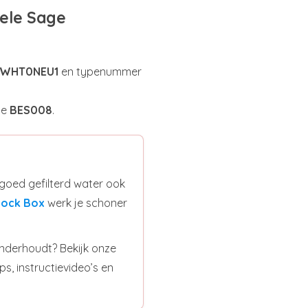
ele Sage
8WHT0NEU1
en typenummer
de
BES008
.
 goed gefilterd water ook
nock Box
werk je schoner
onderhoudt? Bekijk onze
s, instructievideo’s en