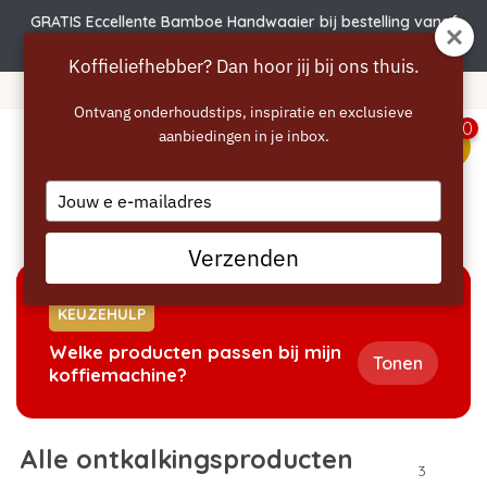
GRATIS Eccellente Bamboe Handwaaier bij bestelling vanaf
€50 | Actie verlengd t.e.m. 6 augustus!
Koffieliefhebber? Dan hoor jij bij ons thuis.
Gratis verzending vanaf 40 euro
Ontvang onderhoudstips, inspiratie en exclusieve
0
aanbiedingen in je inbox.
menu
Type
your
Home
/
Ontkalken
/
Nespresso Magimix ontkalker
email
Verzenden
KEUZEHULP
Welke producten passen bij mijn
Tonen
koffiemachine?
Alle ontkalkingsproducten
3