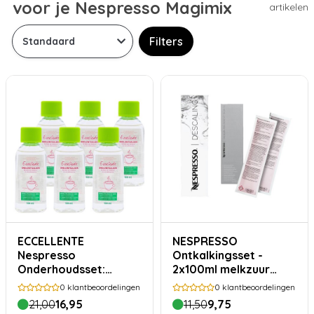
voor je Nespresso Magimix
artikelen
Filters
ECCELLENTE
NESPRESSO
Nespresso
Ontkalkingsset -
Onderhoudsset:
2x100ml melkzuur
Jaarvoorraad
ontkalker
0
klantbeoordelingen
0
klantbeoordelingen
Ontkalker
21,00
16,95
11,50
9,75