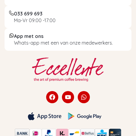
bij Eccellente
033 699 693
Ma-Vr 09:00 -17:00
Miele ontkalker kopen? Dat doe je natuurlijk via
de online shop van Eccellente! Bestel je voor
App met ons
een bedrag van €40 of meer, dan verzenden
Whats-app met een van onze medewerkers.
we je bestelling helemaal gratis. Daarbij
Eccellente altijd voor een snelle levering: voor
22:00 besteld is de volgende dag in huis! Heb je
onverhoopt toch het verkeerde product
besteld? Je hebt bij Eccellente 365 dagen
retourrecht, dus dan kun je het product gewoon
terugsturen. Heb je nog vragen over Miele
ontkalking of Miele onderhoud in het algemeen,
neem dan contact op met onze
klantenservice
.
Wij zijn op werkdagen bereikbaar via
telefoonnummer 058 581 2045.
Hoe vaak je jouw koffiemachine moet
ontkalken is onder andere afhankelijk van de