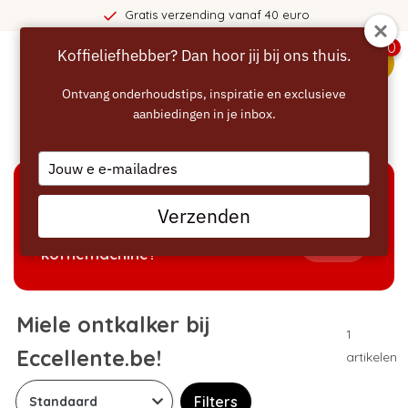
Gratis verzending vanaf 40 euro
0
Koffieliefhebber? Dan hoor jij bij ons thuis.
menu
Ontvang onderhoudstips, inspiratie en exclusieve
aanbiedingen in je inbox.
Home
/
Ontkalken
/
Miele ontkalker
Type
your
email
KEUZEHULP
Verzenden
Welke producten passen bij mijn
Tonen
koffiemachine?
Miele ontkalker bij
1
Eccellente.be!
artikelen
Filters