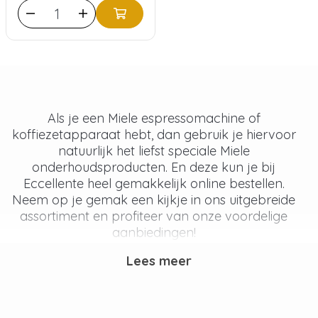
Als je een Miele espressomachine of
koffiezetapparaat hebt, dan gebruik je hiervoor
natuurlijk het liefst speciale Miele
onderhoudsproducten. En deze kun je bij
Eccellente heel gemakkelijk online bestellen.
Neem op je gemak een kijkje in ons uitgebreide
assortiment en profiteer van onze voordelige
aanbiedingen!
Ons assortiment Miele ontkalker bestaat uit
Lees meer
originele producten en van ons eigen merk
Eccellente. Beide merken zijn uitstekend
geschikt om je Miele apparaat te ontkalken.