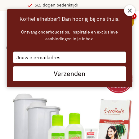
agen bedenktijd!
Voor 22:00 be
0
Koffieliefhebber? Dan hoor jij bij ons thuis.
menu
Ontvang onderhoudstips, inspiratie en exclusieve
aanbiedingen in je inbox.
Home
/
ECCELLENTE Onderhoudsset voor Philips Saeco
Type
your
email
Verzenden