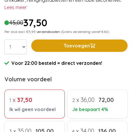
ontkalker, reinigingstabletten en een tube siliconenvet.
Lees meer
37,50
45,00
Per stuk excl. €5,95
verzendkosten
(Gratis verzending vanaf €40)
Toevoegen
Voor 22:00 besteld = direct verzonden!
Volume voordeel
x
37,50
x
36,00
72,00
1
2
Ik wil geen voordeel
Je bespaart 4%
x
35,00
105,00
x
34,00
136,00
3
4