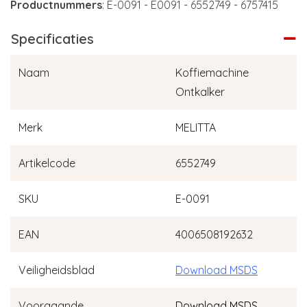
Productnummers
: E-0091 - E0091 - 6552749 - 6757415
Specificaties
Naam
Koffiemachine
Ontkalker
Merk
MELITTA
Artikelcode
6552749
SKU
E-0091
EAN
4006508192632
Veiligheidsblad
Download MSDS
Voorgaande
Download MSDS