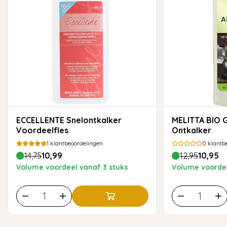
ECCELLENTE Snelontkalker
MELITTA BIO Generieke
Voordeelfles
Ontkalker
1
klantbeoordelingen
0
klantb
14,75
10,99
12,95
10,95
Volume voordeel vanaf 3 stuks
Volume voordee