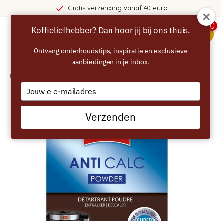
Gratis verzending vanaf 40 euro
0
Koffieliefhebber? Dan hoor jij bij ons thuis.
menu
Ontvang onderhoudstips, inspiratie en exclusieve
aanbiedingen in je inbox.
Home
/
MELITTA Koffiemachine Ontkalker
Type
your
email
Verzenden