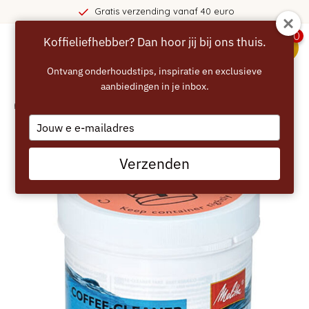
Gratis verzending vanaf 40 euro
0
Koffieliefhebber? Dan hoor jij bij ons thuis.
menu
Ontvang onderhoudstips, inspiratie en exclusieve
aanbiedingen in je inbox.
Home
/
MELITTA Cafina Reinigingstabletten 200x 2 gram
Type
your
email
Verzenden