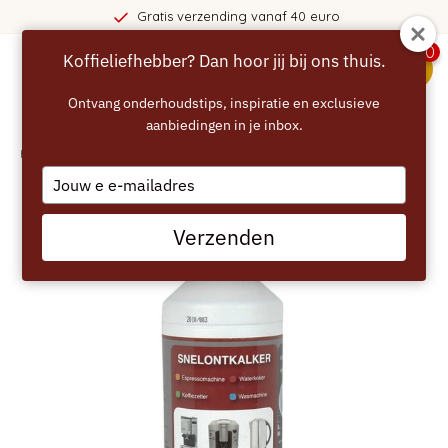
Gratis verzending vanaf 40 euro
0
Koffieliefhebber? Dan hoor jij bij ons thuis.
menu
Ontvang onderhoudstips, inspiratie en exclusieve
aanbiedingen in je inbox.
Home
/
MAGIMIX snelontkalker 1 liter
Type
your
email
Verzenden