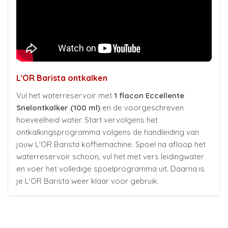
L'OR Barista ontkalken
Vul het waterreservoir met
1 flacon Eccellente
Snelontkalker (100 ml)
en de voorgeschreven
hoeveelheid water. Start vervolgens het
ontkalkingsprogramma volgens de handleiding van
jouw L'OR Barista koffiemachine. Spoel na afloop het
waterreservoir schoon, vul het met vers leidingwater
en voer het volledige spoelprogramma uit. Daarna is
je L'OR Barista weer klaar voor gebruik.