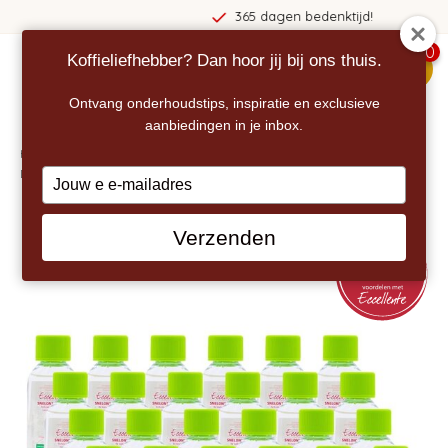
365 dagen bedenktijd!
0
Koffieliefhebber? Dan hoor jij bij ons thuis.
menu
Ontvang onderhoudstips, inspiratie en exclusieve
aanbiedingen in je inbox.
Home
/
ECCELLENTE Snelontkalker voor Koffiecupmachines – Nespresso,
Dolce Gusto & L'OR – 24 x 100 ml
Type
your
email
Verzenden