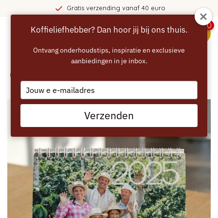
Gratis verzending vanaf 40 euro
0
Koffieliefhebber? Dan hoor jij bij ons thuis.
menu
Ontvang onderhoudstips, inspiratie en exclusieve
aanbiedingen in je inbox.
Home
/
Eccellente bureaukalender 2025
Type
your
email
Verzenden