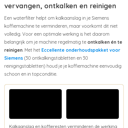
vervangen, ontkalken en reinigen
Een waterfilter helpt om kalkaanslag in je Siemens
koffiemachine te verminderen, maar voorkomt dit niet
volledig. Voor een optimale werking is het daarom
belangrijk om je machine regelmatig te
ontkalken én te
reinigen
. Met het
Eccellente onderhoudspakket voor
Siemens
(30 ontkalkingstabletten en 30
reinigingstabletten) houd je je koffiemachine eenvoudig
schoon en in topconditie.
Kalkaanslag en koffieresten verminderen de werking