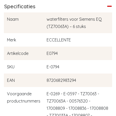
Specificaties
Naam
waterfilters voor Siemens EQ
(TZ70063A) – 6 stuks
Merk
ECCELLENTE
Artikelcode
E0794
SKU
E-0794
EAN
8720682983294
Voorgaande
E-0269 - E-0597 - TZ70063 -
productnummers
TZ70063A - 00576320 -
17008809 - 17008836 - 17008808
- TZ70033A - 17008807 -