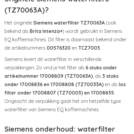
(TZ70063A)?
Het originele
Siemens waterfilter TZ70063A
(ook
bekend als
Brita Intenza+
) wordt gebruikt in Siemens
EQ koffiemachines. Dit filter is daarnaast bekend onder
de artikelnummers
00576320
en
TCZ7003
.
Siemens levert dit waterfilter in verschillende
verpakkingen. Zo vind je het filter als
6 stuks onder
artikelnummer 17008809 (TZ70063A)
, als
3 stuks
onder 17008836 en 17008808 (TZ70033A)
en als
los
filter onder 17008807 (TZ70003) en 17008835
.
Ongeacht de verpakking gaat het om hetzelfde type
waterfilter van Siemens EQ koffiemachines.
Siemens onderhoud: waterfilter