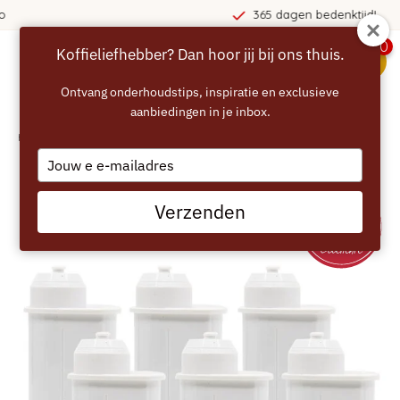
365 dagen bedenktijd!
0
Koffieliefhebber? Dan hoor jij bij ons thuis.
menu
Ontvang onderhoudstips, inspiratie en exclusieve
aanbiedingen in je inbox.
Home
/
ECCELLENTE waterfilters voor Siemens EQ (TZ70063A) – 6 stuks
Type
your
email
Verzenden