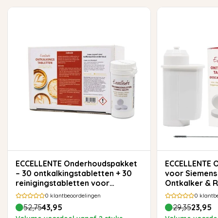
ECCELLENTE Onderhoudspakket
ECCELLENTE Onderhoudsset
– 30 ontkalkingstabletten + 30
voor Siemens 
reinigingstabletten voor
Ontkalker & R
koffiemachines
0
klantbeoordelingen
0
klantb
52,75
43,95
29,35
23,95