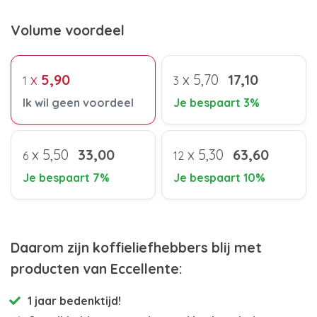
Volume voordeel
x
5,90
x
5,70
17,10
1
3
Ik wil geen voordeel
Je bespaart 3%
x
5,50
33,00
x
5,30
63,60
6
12
Je bespaart 7%
Je bespaart 10%
Daarom zijn koffieliefhebbers blij met
producten van Eccellente:
1 jaar bedenktijd!