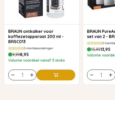
BRAUN ontkalker voor
BRAUN PureAqua Waterfilter -
koffiezetapparaat 200 ml -
set van 2 - 
BRSC013
0
klantb
0
klantbeoordelingen
15,95
13,95
9,99
8,95
Volume voordee
Volume voordeel vanaf 3 stuks