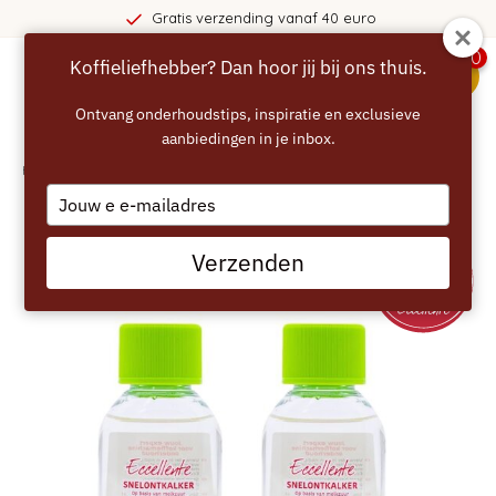
 verzending vanaf 40 euro
3
0
Koffieliefhebber? Dan hoor jij bij ons thuis.
menu
Ontvang onderhoudstips, inspiratie en exclusieve
aanbiedingen in je inbox.
Home
/
ECCELLENTE ontkalker voor Braun koffiezetapparaat - 200 ml
Type
your
email
Verzenden