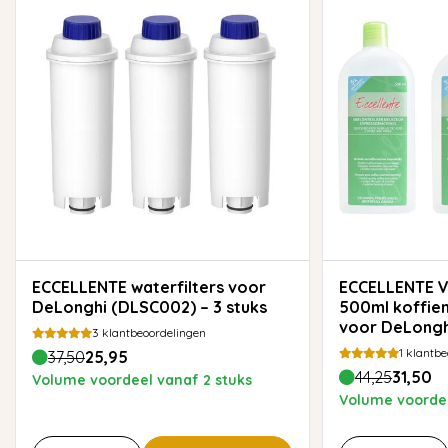
ECCELLENTE waterfilters voor
ECCELLENTE Voordeelset van 3x
DeLonghi (DLSC002) – 3 stuks
500ml koffie
voor DeLongh
3
klantbeoordelingen
1
klantbe
37,50
25,95
44,25
31,50
Volume voordeel vanaf 2 stuks
Volume voordee