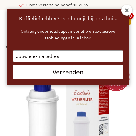
af 40 euro
365 dagen bedenk
0
Koffieliefhebber? Dan hoor jij bij ons thuis.
menu
Ontvang onderhoudstips, inspiratie en exclusieve
aanbiedingen in je inbox.
Home
/
ECCELLENTE waterfilter voor DeLonghi (DLSC002)
Type
your
email
Verzenden
BESTE KEUS