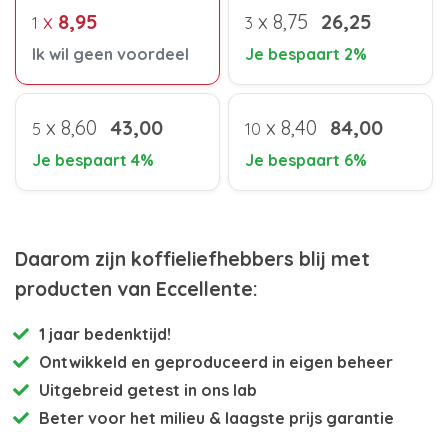
x
8,95
x
8,75
26,25
1
3
Ik wil geen voordeel
Je bespaart 2%
x
8,60
43,00
x
8,40
84,00
5
10
Je bespaart 4%
Je bespaart 6%
Daarom zijn koffieliefhebbers blij met
producten van Eccellente:
1 jaar bedenktijd!
Ontwikkeld en
geproduceerd in eigen beheer
Uitgebreid getest
in ons lab
Beter voor het milieu
& laagste prijs garantie