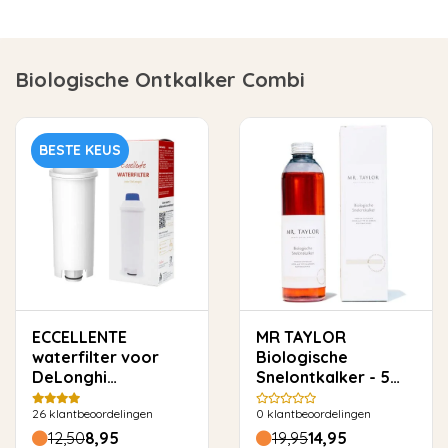
Biologische Ontkalker Combi
BESTE KEUS
ECCELLENTE
MR TAYLOR
waterfilter voor
Biologische
DeLonghi
Snelontkalker - 5
(DLSC002)
keer ontkalken
26
klantbeoordelingen
0
klantbeoordelingen
12,50
8,95
19,95
14,95