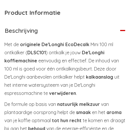
Product Informatie
Beschrijving
Met de
originele De'Longhi EcoDecalk
Mini 100 ml
ontkalker (
DLSC101
) ontkalk je jouw
De'Longhi
koffiemachine
eenvoudig en effectief. De inhoud van
100 ml is goed voor één ontkalkingsbeurt. Deze door
De'Longhi aanbevolen ontkalker helpt
kalkaanslag
uit
het interne watersysteem van je De'Longhi
espressomachine te
verwijderen
.
De formule op basis van
natuurlijk melkzuur
van
plantaardige oorsprong helpt de
smaak
en het
aroma
van je koffie optimaal
tot hun recht
te komen en draagt
bij aan het
behoud
van de energie-efficiëntie en de