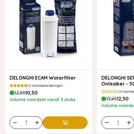
DELONGHI ECAM Waterfilter
DELONGHI SER3018 EcoDecalk
Ontkalker - 
12
klantbeoordelingen
0
klantb
12,95
10,50
13,95
12,50
Volume voordeel vanaf 3 stuks
Volume voordee