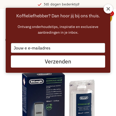
365 dagen bedenktijd!
0
Koffieliefhebber? Dan hoor jij bij ons thuis.
menu
Ontvang onderhoudstips, inspiratie en exclusieve
aanbiedingen in je inbox.
Home
/
DELONGHI EcoDecalk Mini - 1x100ml - DLSC101
Type
your
email
Verzenden