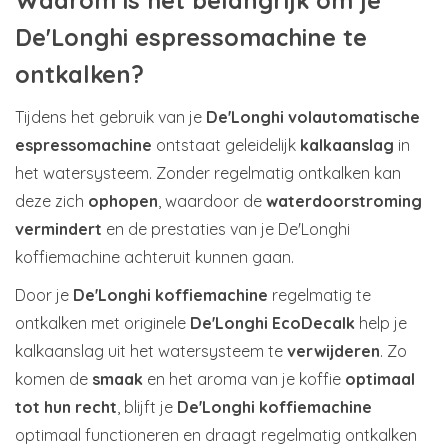
Waarom is het belangrijk om je
De'Longhi espressomachine te
ontkalken?
Tijdens het gebruik van je
De'Longhi volautomatische
espressomachine
ontstaat geleidelijk
kalkaanslag
in
het watersysteem. Zonder regelmatig ontkalken kan
deze zich
ophopen
, waardoor de
waterdoorstroming
vermindert
en de prestaties van je De'Longhi
koffiemachine achteruit kunnen gaan.
Door je
De'Longhi koffiemachine
regelmatig te
ontkalken met originele
De'Longhi EcoDecalk
help je
kalkaanslag uit het watersysteem te
verwijderen
. Zo
komen de
smaak
en het aroma van je koffie
optimaal
tot hun recht
, blijft je
De'Longhi koffiemachine
optimaal functioneren en draagt regelmatig ontkalken