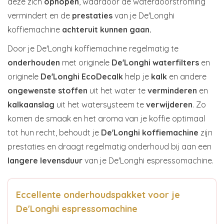
deze zich
ophopen
, waardoor de waterdoorstroming
vermindert en de
prestaties
van je De'Longhi
koffiemachine
achteruit kunnen gaan.
Door je De'Longhi koffiemachine regelmatig te
onderhouden
met originele
De'Longhi waterfilters
en
originele
De'Longhi EcoDecalk
help je
kalk
en andere
ongewenste stoffen
uit het water te
verminderen
en
kalkaanslag
uit het watersysteem te
verwijderen
. Zo
komen de smaak en het aroma van je koffie optimaal
tot hun recht, behoudt je
De'Longhi koffiemachine
zijn
prestaties en draagt regelmatig onderhoud bij aan een
langere levensduur
van je De'Longhi espressomachine.
Eccellente onderhoudspakket voor je
De'Longhi espressomachine