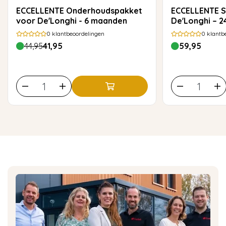
ECCELLENTE Onderhoudspakket
ECCELLENTE Snelontkalker voor
voor De'Longhi - 6 maanden
De'Longhi – 2
0
klantbeoordelingen
0
klantb
44,95
41,95
59,95