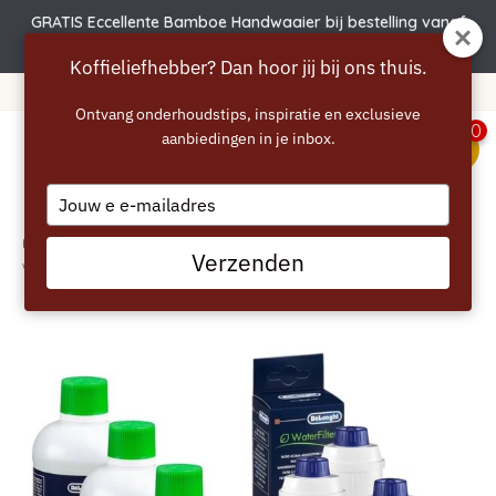
GRATIS Eccellente Bamboe Handwaaier bij bestelling vanaf
€50 | Actie verlengd t.e.m. 6 augustus!
Koffieliefhebber? Dan hoor jij bij ons thuis.
Gratis verzending vanaf 40 euro
Ontvang onderhoudstips, inspiratie en exclusieve
0
aanbiedingen in je inbox.
menu
Type
your
email
Home
/
DELONGHI ECAM onderhoudsset - 12 maanden ontkalken en
Verzenden
waterfilters