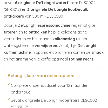
bevat
6 originele De'Longhi waterfilters
DLSC002
(SER3017) en
3 originele De'Longhi EcoDecalk
ontkalkers
van 500 ml (DLSC500).
Door je
De'Longhi espressomachine
regelmatig te
filteren
en te
ontkalken
help je kalkaanslag te
verminderen en bestaande
kalkaanslag
uit het
watersysteem te
verwijderen
. Zo blijft je
De'Longhi
koffiemachine
in optimale conditie en komen de
smaak
en het
aroma
van je koffie optimaal
tot hun recht
.
Belangrijkste voordelen op een rij
✓
Complete onderhoudsset voor 12 maanden
onderhoud
✓
Bevat 6 originele De'Longhi waterfilters DLSC002
(SER3017)