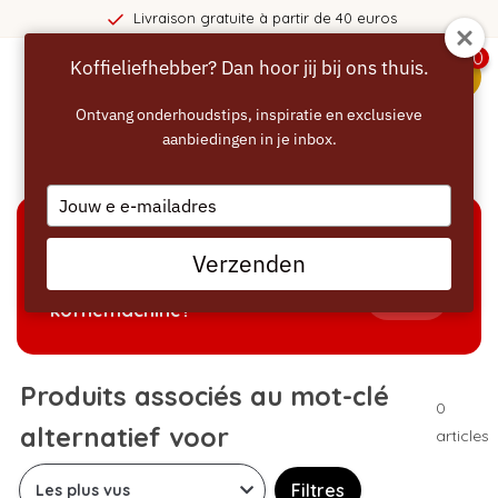
Livraison gratuite à partir de 40 euros
0
Koffieliefhebber? Dan hoor jij bij ons thuis.
menu
Ontvang onderhoudstips, inspiratie en exclusieve
aanbiedingen in je inbox.
Accueil
/
Mots-clés
/
alternatief voor
Type
your
email
AIDE À LA SÉLECTION
Verzenden
Welke producten passen bij mijn
Tonen
koffiemachine?
Produits associés au mot-clé
0
alternatief voor
articles
Filtres