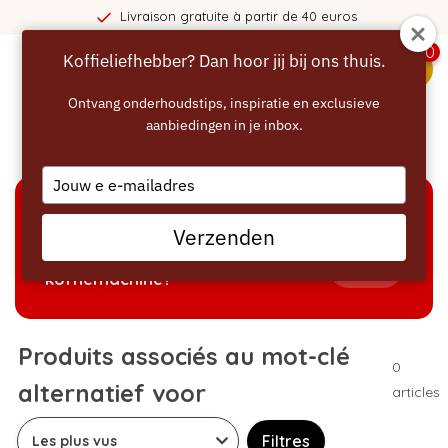
Livraison gratuite à partir de 40 euros
0
Koffieliefhebber? Dan hoor jij bij ons thuis.
menu
Ontvang onderhoudstips, inspiratie en exclusieve
aanbiedingen in je inbox.
Accueil
/
Mots-clés
/
alternatief voor
Type
your
email
AIDE À LA SÉLECTION
Verzenden
Welke producten passen bij mijn
Tonen
koffiemachine?
Produits associés au mot-clé
0
alternatief voor
articles
Filtres