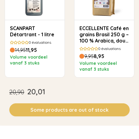
SCANPART
ECCELLENTE Café en
Détartrant - 1 litre
grains Brasil 250 g –
100 % Arabica, doux
0
évaluations
et rond
0
évaluations
14,95
11,95
9,95
8,95
Volume voordeel
vanaf 3 stuks
Volume voordeel
vanaf 3 stuks
20,01
20,90
Some products are out of stock