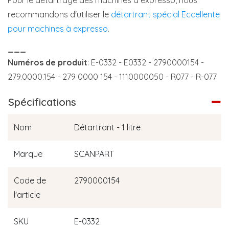
Pour le détartrage des machines à expresso, nous
recommandons d'utiliser le
détartrant spécial Eccellente
pour machines à expresso
.
___
Numéros de produit
: E-0332 - E0332 - 2790000154 -
279.0000.154 - 279 0000 154 - 1110000050 - R077 - R-077
Spécifications
Nom
Détartrant - 1 litre
Marque
SCANPART
Code de
2790000154
l'article
SKU
E-0332