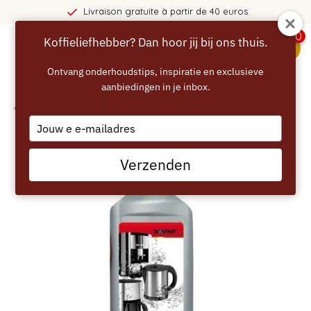
Livraison gratuite à partir de 40 euros
0
Koffieliefhebber? Dan hoor jij bij ons thuis.
menu
Ontvang onderhoudstips, inspiratie en exclusieve
aanbiedingen in je inbox.
Accueil
/
SCANPART Détartrant - 1 litre
Type
your
email
Verzenden