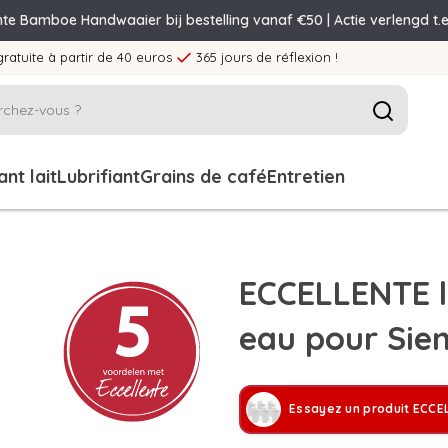
nte Bamboe Handwaaier bij bestelling vanaf €50 | Actie verlengd t.e
gratuite à partir de 40 euros
365 jours de réflexion !
nt lait
Lubrifiant
Grains de café
Entretien
ECCELLENTE lo
eau pour Sie
Essayez un produit ECCE