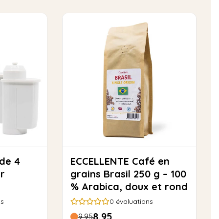
ECCELLENTE Café en
ur
grains Brasil 250 g – 100
% Arabica, doux et rond
ns
0
évaluations
8,95
9,95