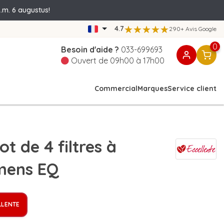
.m. 6 augustus!
4.7
290+ Avis Google
0
Besoin d'aide ?
033-699693
Ouvert de 09h00 à 17h00
Commercial
Marques
Service client
t de 4 filtres à
mens EQ
LLENTE