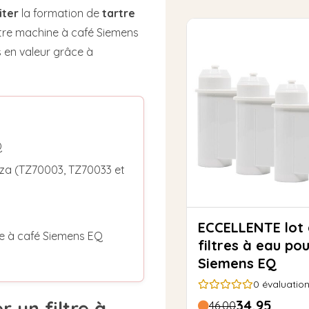
iter
la formation de
tartre
otre machine à café Siemens
s en valeur grâce à
Q
nza (TZ70003, TZ70033 et
ECCELLENTE lot de 4
e à café Siemens EQ
filtres à eau po
Siemens EQ
0
évaluatio
34,95
r un filtre à
46,00