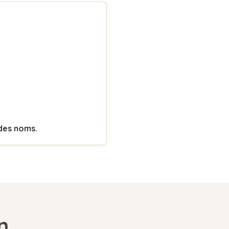
 des noms.
n