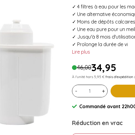
✓ 4 filtres à eau pour les 
✓ Une alternative économiqu
✓ Moins de dépôts calcaires 
✓ Une eau pure pour un meil
✓ Jusqu'à 8 mois d'utilisatio
✓ Prolonge la durée de vi
Lire plus
34,95
46,00
À l'unité hors 5,95 €
frais d'expédition
(
-
+
Commandé avant 22h00 
Réduction en vrac