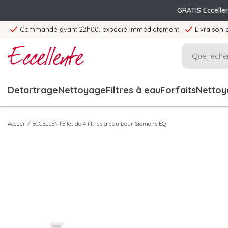
GRATIS Eccelle
Commandé avant 22h00, expédié immédiatement !
Livraison 
Detartrage
Nettoyage
Filtres à eau
Forfaits
Nettoya
Accueil
/
ECCELLENTE lot de 4 filtres à eau pour Siemens EQ