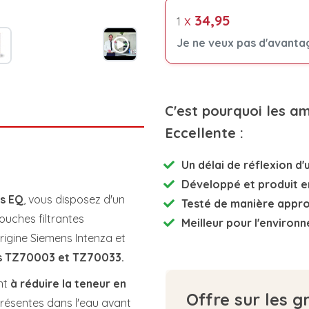
x
34,95
1
Je ne veux pas d'avanta
C'est pourquoi les a
Eccellente :
Un délai de réflexion d'u
Développé et
produit e
ns EQ
, vous disposez d'un
Testé de manière appr
ouches filtrantes
Meilleur pour l'environ
rigine Siemens Intenza et
s TZ70003 et TZ70033.
nt
à réduire la teneur en
Offre sur les g
résentes dans l'eau avant