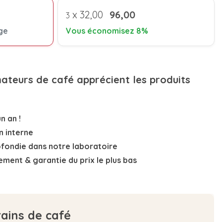
x
32,00
96,00
3
ge
Vous économisez 8%
mateurs de café apprécient les produits
n an !
n interne
ofondie
dans notre laboratoire
nement
& garantie du prix le plus bas
rains de café