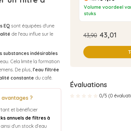
Volume voordeel va
stuks
ns EQ
sont équipées d'une
43,01
alité
de l'eau influe sur le
43,90
T
es substances indésirables
’eau. Cela limite la formation
emens. De plus,
l’eau filtrée
alité constante
du café.
Évaluations
0/5 (0 évaluat
s avantages ?
tant et bénéficier
ks annuels de filtres à
ainsi d’un stock d’eau