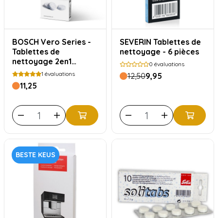
BOSCH Vero Series -
SEVERIN Tablettes de
Tablettes de
nettoyage - 6 pièces
nettoyage 2en1
0
évaluations
TCZ8001A
1
évaluations
12,50
9,95
11,25
BESTE KEUS