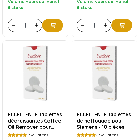
Volume voordeel vanaf
Volume voordeel vanaf
3 stuks
3 stuks
ECCELLENTE Tablettes
ECCELLENTE Tablettes
dégraissantes Coffee
de nettoyage pour
Oil Remover pour
Siemens - 10 pièces
Philips Saeco - 10
TZ80001 | TZ60001
1
évaluations
2
évaluations
pièces