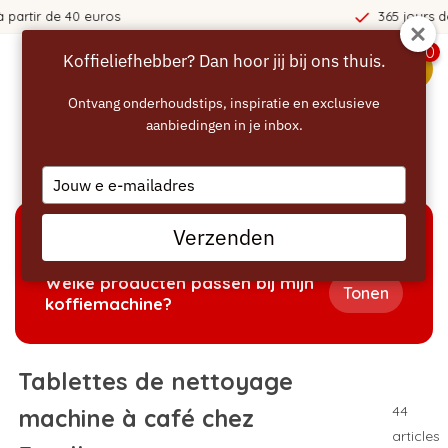
365 jours de réflexion !
0
Koffieliefhebber? Dan hoor jij bij ons thuis.
menu
Ontvang onderhoudstips, inspiratie en exclusieve
aanbiedingen in je inbox.
Accueil
/
Nettoyage
/
Tablettes de nettoyage machine
à café
Type
your
email
Verzenden
AIDE À LA SÉLECTION
Welke producten passen bij mijn
Tonen
koffiemachine?
Tablettes de nettoyage
44
machine à café chez
articles