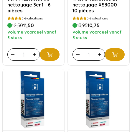
nettoyage 3en1 - 6
nettoyage XS3000 -
pièces
10 pièces
3
évaluations
3
évaluations
12,50
11,50
13,95
10,75
Volume voordeel vanaf
Volume voordeel vanaf
3 stuks
3 stuks