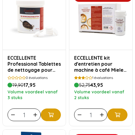
ECCELLENTE
ECCELLENTE kit
Professional Tablettes
d'entretien pour
de nettoyage pour
machine à café Miele -
WMF 100x 2gram
plus d'un an de
0
évaluations
1
évaluations
détartrage et de
19,90
17,95
52,75
43,95
nettoyage
Volume voordeel vanaf
Volume voordeel vanaf
3 stuks
2 stuks