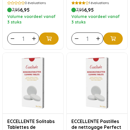
TCZ8001 | TCZ6001
0
évaluations
1
évaluations
7,95
6,95
7,95
6,95
Volume voordeel vanaf
Volume voordeel vanaf
3 stuks
3 stuks
ECCELLENTE Solitabs
ECCELLENTE Pastilles
Tablettes de
de nettoyage Perfect