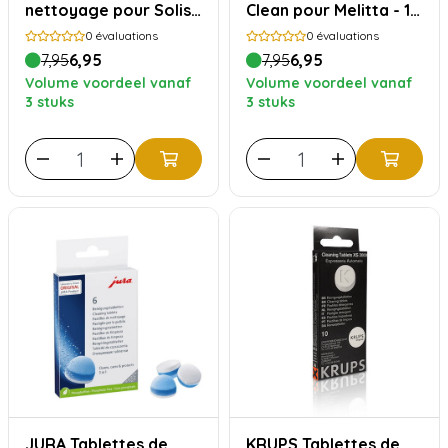
nettoyage pour Solis -
Clean pour Melitta - 10
10 pièces
pièces
0
évaluations
0
évaluations
7,95
6,95
7,95
6,95
Volume voordeel vanaf
Volume voordeel vanaf
3 stuks
3 stuks
JURA Tablettes de
KRUPS Tablettes de