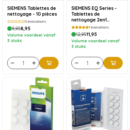
SIEMENS Tablettes de
SIEMENS EQ Series -
nettoyage - 10 pièces
Tablettes de
nettoyage 2en1
0
évaluations
TZ80001A
1
évaluations
9,95
8,95
12,95
11,95
Volume voordeel vanaf
5 stuks
Volume voordeel vanaf
3 stuks