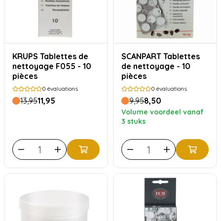
KRUPS Tablettes de
SCANPART Tablettes
nettoyage F055 - 10
de nettoyage - 10
pièces
pièces
0
évaluations
0
évaluations
13,95
11,95
9,95
8,50
Volume voordeel vanaf
3 stuks