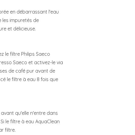
orée en débarrassant l'eau
e les impuretés de
re et délicieuse.
z le filtre Philips Saeco
esso Saeco et activez-le via
asses de café pur avant de
é le filtre à eau 8 fois que
 avant qu'elle n'entre dans
 Si le filtre à eau AquaClean
filtre.