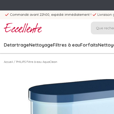
Commandé avant 22h00, expédié immédiatement !
Livraison 
Detartrage
Nettoyage
Filtres à eau
Forfaits
Nettoya
Accueil
/
PHILIPS Filtre à eau AquaClean