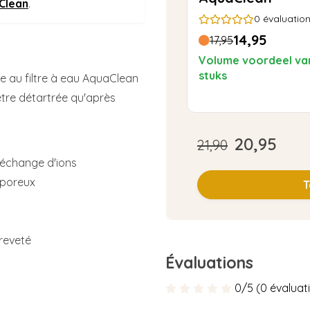
aClean
.
0
évaluatio
14,95
17,95
Volume voordeel va
stuks
e au filtre à eau AquaClean
tre détartrée qu'après
20,95
21,90
d'échange d'ions
oporeux
T
breveté
Évaluations
0/5 (0 évaluat