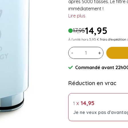
après 5000 tasses. Le filtr
immédiatement !
Lire plus
14,95
17,95
À l'unité hors 5,95 €
frais d'expédition
(
-
+
Commandé avant 22h00 
Réduction en vrac
x
14,95
1
Je ne veux pas d'avanta