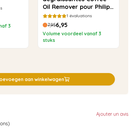
Oil Remover pour Philips
ns
Saeco - 10 pièces
1
évaluations
6,95
7,95
naf 3
Volume voordeel vanaf 3
stuks
oevoegen aan winkelwagen
Ajouter un avis
ions)