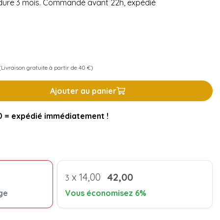
e dure 3 mois. Commandé avant 22h, expédié
Livraison gratuite à partir de 40 €)
Ajouter au panier
= expédié immédiatement !
x
14,00
42,00
3
ge
Vous économisez 6%