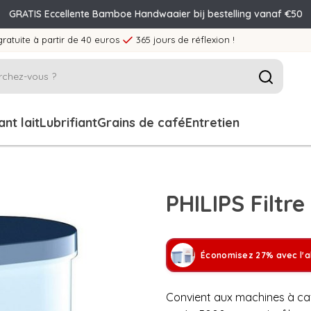
GRATIS Eccellente Bamboe Handwaaier bij bestelling vanaf €50
gratuite à partir de 40 euros
365 jours de réflexion !
nt lait
Lubrifiant
Grains de café
Entretien
PHILIPS Filtr
Économisez 27% avec l'a
Convient aux machines à café