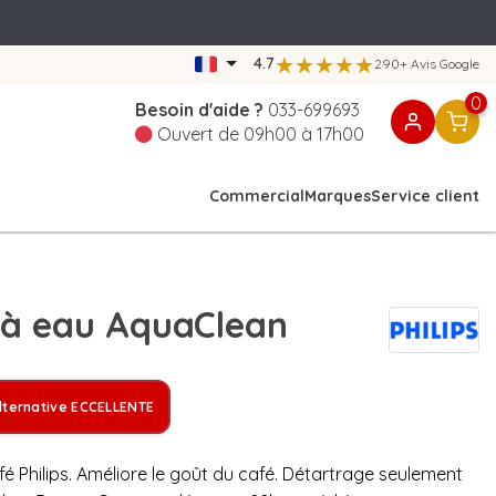
4.7
290+ Avis Google
0
Besoin d'aide ?
033-699693
Ouvert de 09h00 à 17h00
Commercial
Marques
Service client
e à eau AquaClean
lternative ECCELLENTE
 Philips. Améliore le goût du café. Détartrage seulement