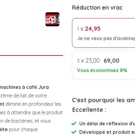
Réduction en vrac
x
24,95
1
Je ne veux pas d'avanta
x
23,00
69,00
3
Vous économisez 8%
 machines à café Jura
stème de lait de votre
C'est pourquoi les a
nt
élimine en profondeur les
Eccellente :
yez à attendre que le produit
on de bactéries, et vous
Un délai de réflexion d'u
aite
pour chaque
Développé et
produit e