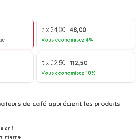
x
24,00
48,00
2
ge
Vous économisez 4%
x
22,50
112,50
5
Vous économisez 10%
mateurs de café apprécient les produits
n an !
n interne