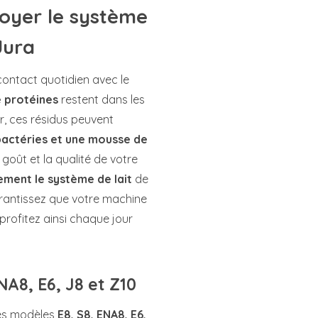
toyer le système
Jura
contact quotidien avec le
e protéines
restent dans les
r, ces résidus peuvent
bactéries et une mousse de
 goût et la qualité de votre
ement le système de lait
de
arantissez que votre machine
profitez ainsi chaque jour
NA8, E6, J8 et Z10
les modèles
E8, S8, ENA8, E6,