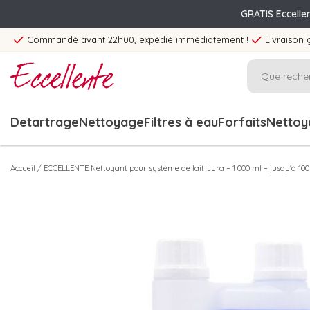
GRATIS Eccelle
Commandé avant 22h00, expédié immédiatement !
Livraison 
Detartrage
Nettoyage
Filtres à eau
Forfaits
Nettoya
Accueil
/
ECCELLENTE Nettoyant pour système de lait Jura – 1 000 ml – jusqu'à 100