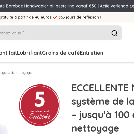
nte Bamboe Handwaaier bij bestelling vanaf €50 | Actie verlengd t.e
gratuite à partir de 40 euros
365 jours de réflexion !
nt lait
Lubrifiant
Grains de café
Entretien
 cycles de nettoyage
ECCELLENTE 
système de la
– jusqu'à 100 
nettoyage