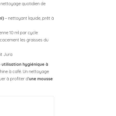
le nettoyage quotidien de
l)
– nettoyant liquide, prêt à
nne 10 ml par cycle
ficacement les graisses du
it Jura
 utilisation hygiénique à
ine à café. Un nettoyage
er à profiter d'
une mousse