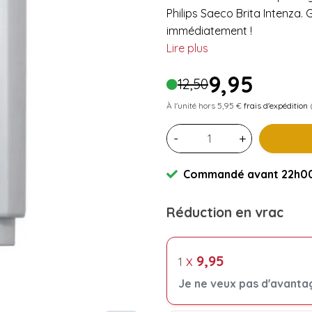
Philips Saeco Brita Intenza.
immédiatement !
Lire plus
9,95
12,50
À l'unité hors 5,95 €
frais d'expédition
(
-
+
Commandé avant 22h00 
Réduction en vrac
x
9,95
1
Je ne veux pas d'avanta