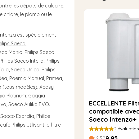
ntre les dépôts de calcaire.
 le chlore, le plomb ou le
Intenza est spécialement
ilips Saeco.
aeco Moltio, Philips Saeco
ilips Saeco Intelia, Philips
alia, Saeco Unica, Philips
dea, Poemia Manual, Primea,
ea (tous modèles), Xeasy
gia Platinum, Gaggia
ECCELLENTE Filtre à eau
Evo, Saeco Aulika EVO.
compatible avec 
Saeco Exprelia, Philips
Saeco Intenza+
é Philips utilisant le filtre
2
évaluation
9,95
12,50