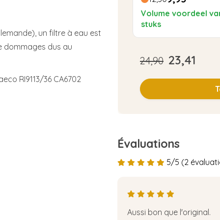
Volume voordeel va
stuks
llemande), un filtre à eau est
 de dommages dus au
23,41
24,90
 Saeco RI9113/36 CA6702
T
Évaluations
5/5 (2 évaluat
Aussi bon que l'original.