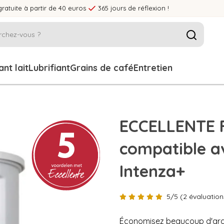
gratuite à partir de 40 euros
365 jours de réflexion !
nt lait
Lubrifiant
Grains de café
Entretien
ECCELLENTE F
compatible av
Intenza+
5/5 (2 évaluation
Économisez beaucoup d'arge