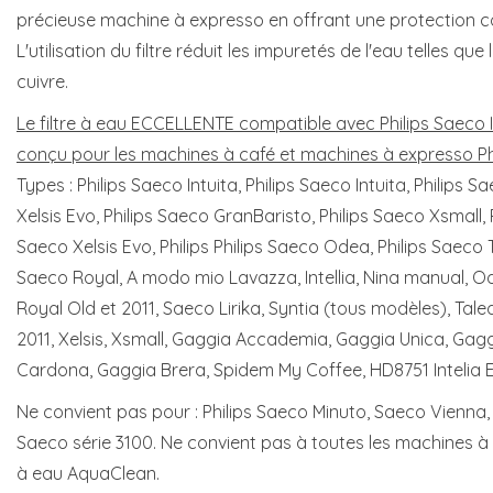
précieuse machine à expresso en offrant une protection co
L'utilisation du filtre réduit les impuretés de l'eau telles que
cuivre.
Le filtre à eau ECCELLENTE compatible avec Philips Saeco 
conçu pour les machines à café et machines à expresso Ph
Types : Philips Saeco Intuita, Philips Saeco Intuita, Philips S
Xelsis Evo, Philips Saeco GranBaristo, Philips Saeco Xsmall, Ph
Saeco Xelsis Evo, Philips Philips Saeco Odea, Philips Saeco T
Saeco Royal, A modo mio Lavazza, Intellia, Nina manual, O
Royal Old et 2011, Saeco Lirika, Syntia (tous modèles), Tal
2011, Xelsis, Xsmall, Gaggia Accademia, Gaggia Unica, Gag
Cardona, Gaggia Brera, Spidem My Coffee, HD8751 Intelia 
Ne convient pas pour : Philips Saeco Minuto, Saeco Vienna, 
Saeco série 3100. Ne convient pas à toutes les machines à caf
à eau AquaClean.