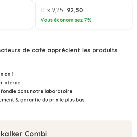
x
9,25
92,50
10
Vous économisez 7%
mateurs de café apprécient les produits
n an !
n interne
ofondie
dans notre laboratoire
nement
& garantie du prix le plus bas
tkalker Combi