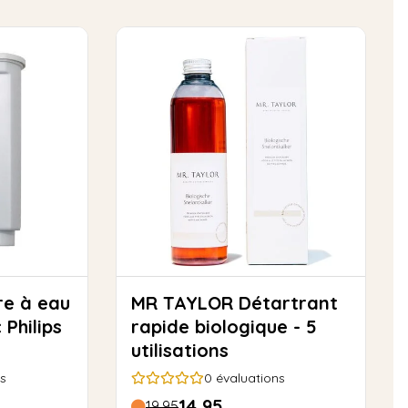
MR TAYLOR Détartrant
Philips
rapide biologique - 5
utilisations
s
0
évaluations
14,95
19,95