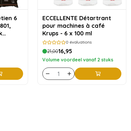
ECCELLENTE Détartrant
801,
pour machines à café
k
Krups - 6 x 100 ml
– 3x
0
évaluations
00 et
16,95
21,00
Volume voordeel vanaf 2 stuks