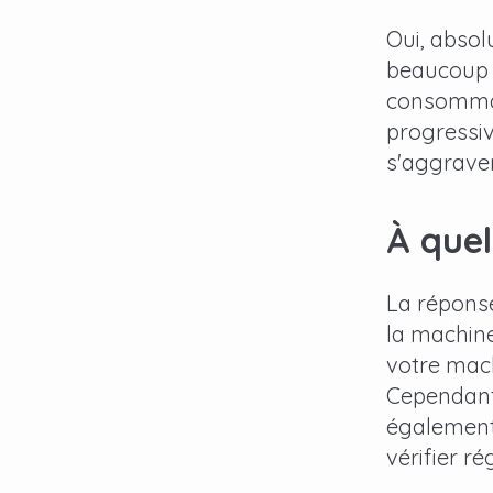
Oui, absol
beaucoup d
consommant
progressive
s'aggraver
À quel
La réponse
la machine
votre mach
Cependant,
également 
vérifier r