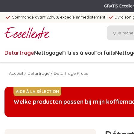
GRATIS Eccelle
Commandé avant 22h00, expédié immédiatement !
Livraison 
Detartrage
Nettoyage
Filtres à eau
Forfaits
Nettoya
Accueil
/
Détartrage
/
Détartrage Krups
AIDE À LA SÉLECTION
Welke producten passen bij mijn koffiema