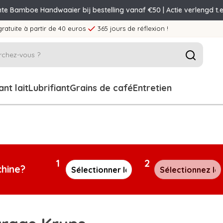
nte Bamboe Handwaaier bij bestelling vanaf €50 | Actie verlengd t.e
gratuite à partir de 40 euros
365 jours de réflexion !
nt lait
Lubrifiant
Grains de café
Entretien
1
2
chine?