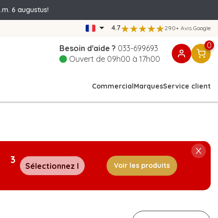
.m. 6 augustus!
4.7
290+ Avis Google
0
Besoin d'aide ?
033-699693
Ouvert de 09h00 à 17h00
Commercial
Marques
Service client
3
Voir les produits