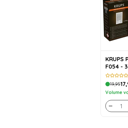
KRUPS Poudre détartrante
F054 - 3
17
19,95
Volume vo