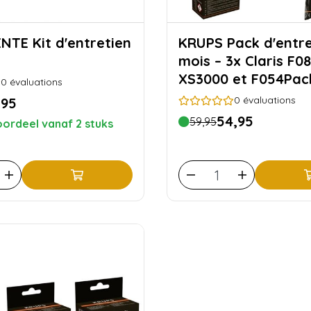
'entretien
KRUPS Pack d'entretien 6
mois – 3x Claris F08
XS3000 et F054Pac
0
évaluations
d'entretien 6 mois 
0
évaluations
,95
Claris F08801, XS30
54,95
59,95
ordeel vanaf 2 stuks
F054