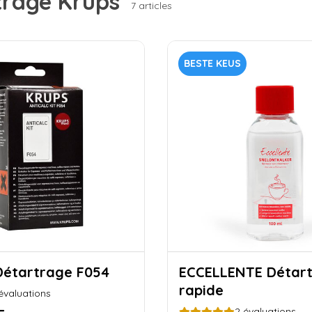
trage Krups
7 articles
BESTE KEUS
RUPS Détartrage F054
ECCELLENTE Détartrant
rapide
évaluations
2
évaluations