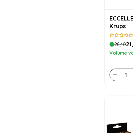
ECCELLENTE Kit d
Krups
21
28,40
Volume vo