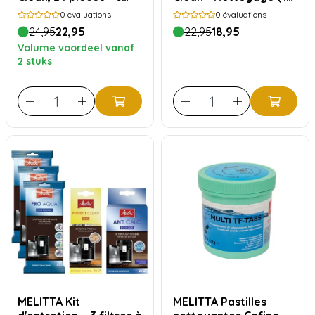
paquets
pièces) et détartrage
0
évaluations
0
évaluations
(4 pièces)
24,95
22,95
22,95
18,95
Volume voordeel vanaf
2 stuks
MELITTA Kit
MELITTA Pastilles