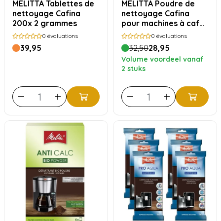
MELITTA Tablettes de
MELITTA Poudre de
nettoyage Cafina
nettoyage Cafina
200x 2 grammes
pour machines à café
- 1kg - 24717
0
évaluations
0
évaluations
39,95
32,50
28,95
Volume voordeel vanaf
2 stuks