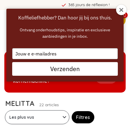
365 jours de réflexion !
0
Koffieliefhebber? Dan hoor jij bij ons thuis.
menu
Ontvang onderhoudstips, inspiratie en exclusieve
aanbiedingen in je inbox.
Accueil
/
Marques
/
MELITTA
Type
your
email
AIDE À LA SÉLECTION
Verzenden
Welke producten passen bij mijn
Tonen
koffiemachine?
MELITTA
22 articles
Filtres