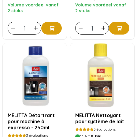
Volume voordeel vanaf
Volume voordeel vanaf
2 stuks
2 stuks
MELITTA Détartrant
MELITTA Nettoyant
pour machine à
pour système de lait
expresso - 250ml
5
évaluations
3
évaluations
11,50
9,95