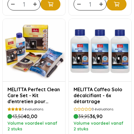
MELITTA Perfect Clean
MELITTA Caffeo Solo
Care Set - Kit
décalcifiant - 6x
d'entretien pour
détartrage
machines à café
3
évaluations
0
évaluations
automatiques
43,50
40,00
39,95
36,90
Volume voordeel vanaf
Volume voordeel vanaf
2 stuks
2 stuks