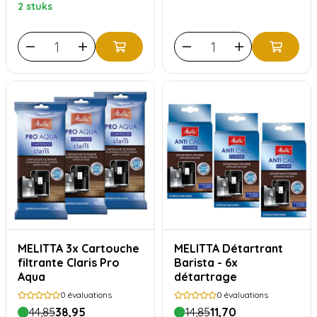
2 stuks
MELITTA 3x Cartouche
MELITTA Détartrant
filtrante Claris Pro
Barista - 6x
Aqua
détartrage
0
évaluations
0
évaluations
44,85
38,95
14,85
11,70