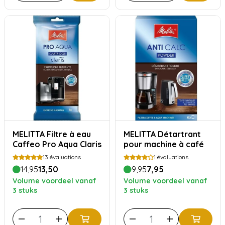
MELITTA Filtre à eau
MELITTA Détartrant
Caffeo Pro Aqua Claris
pour machine à café
13
évaluations
1
évaluations
14,95
13,50
9,95
7,95
Volume voordeel vanaf
Volume voordeel vanaf
3 stuks
3 stuks