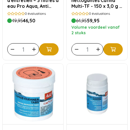
d'entretien – 3 filtres à
nettoyantes Cafina
eau Pro Aqua, Anti
Multi-TF - 150 x 3,0 g -
Calc & Perfect Clean
31547
0
évaluations
0
évaluations
49,95
46,50
64,95
59,95
Volume voordeel vanaf
2 stuks