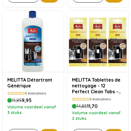
MELITTA Détartrant
MELITTA Tablettes de
Générique
nettoyage - 12
Perfect Clean Tabs -
0
évaluations
pour 1 an de
0
évaluations
11,95
9,95
nettoyage
14,85
11,70
Volume voordeel vanaf
3 stuks
Volume voordeel vanaf
2 stuks