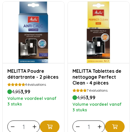
MELITTA Poudre
MELITTA Tablettes de
détartrante - 2 pièces
nettoyage Perfect
Clean - 4 pièces
4
évaluations
7
évaluations
4,95
3,99
4,95
3,99
Volume voordeel vanaf
3 stuks
Volume voordeel vanaf
3 stuks