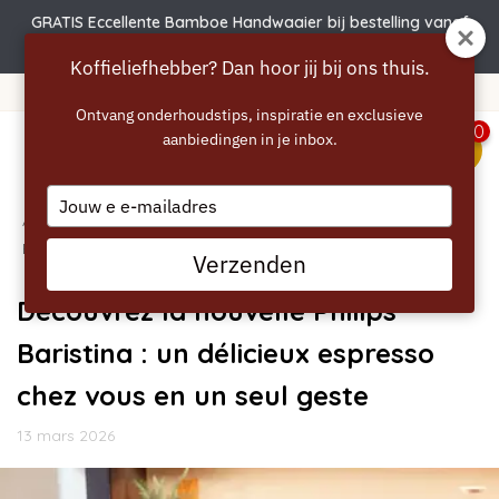
GRATIS Eccellente Bamboe Handwaaier bij bestelling vanaf
€50 | Actie verlengd t.e.m. 6 augustus!
Koffieliefhebber? Dan hoor jij bij ons thuis.
Livraison gratuite à partir de 40 euros
Ontvang onderhoudstips, inspiratie en exclusieve
0
aanbiedingen in je inbox.
menu
Type
Accueil
your
/
Blogues
/
Général
/ Découvrez la nouvelle Philips
email
Baristina : un délicieux espresso chez vous en un seul geste
Verzenden
Découvrez la nouvelle Philips
Baristina : un délicieux espresso
chez vous en un seul geste
13 mars 2026