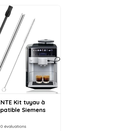
t tuyau à
mpatible Siemens
0
évaluations