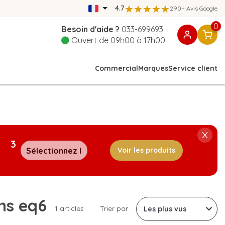
4.7
290+ Avis Google
0
Besoin d'aide ?
033-699693
Ouvert de 09h00 à 17h00
Commercial
Marques
Service client
3
Voir les produits
ns eq6
1 articles
Trier par