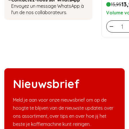
13
15,95
Envoyez un message WhatsApp à
l'un de nos collaborateurs.
Volume vo
Nieuwsbrief
Meld je aan voor onze nieuwsbrief om op de
hoogte te blijven van de nieuwste updates over
ons assortiment, over tips en over hoe jij het
beste je koffiemachine kunt reinigen.