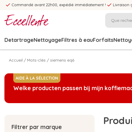
Commandé avant 22h00, expédié immédiatement !
Livraison 
Detartrage
Nettoyage
Filtres à eau
Forfaits
Nettoya
Accueil
/
Mots-clés
/
siemens eq6
AIDE À LA SÉLECTION
Welke producten passen bij mijn koffiema
Produi
Filtrer par marque