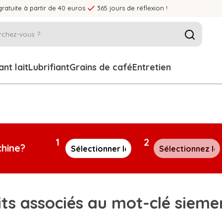
gratuite à partir de 40 euros
365 jours de réflexion !
nt lait
Lubrifiant
Grains de café
Entretien
1
2
chine?
ts associés au mot-clé sieme