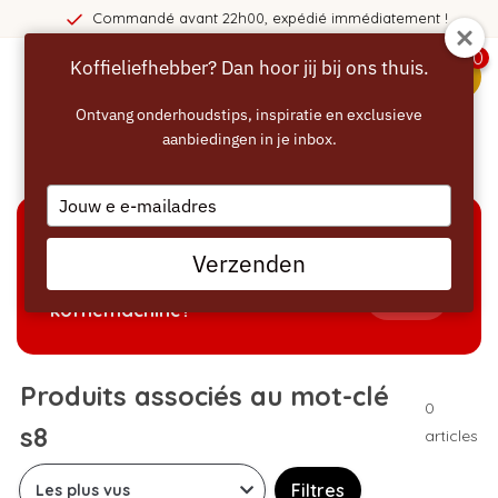
Commandé avant 22h00, expédié immédiatement !
0
Koffieliefhebber? Dan hoor jij bij ons thuis.
menu
Ontvang onderhoudstips, inspiratie en exclusieve
aanbiedingen in je inbox.
Accueil
/
Mots-clés
/
s8
Type
your
email
AIDE À LA SÉLECTION
Verzenden
Welke producten passen bij mijn
Tonen
koffiemachine?
Produits associés au mot-clé
0
s8
articles
Filtres