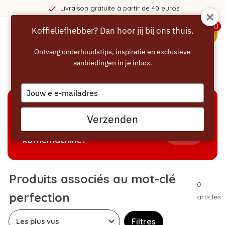
Livraison gratuite à partir de 40 euros
0
Koffieliefhebber? Dan hoor jij bij ons thuis.
menu
Ontvang onderhoudstips, inspiratie en exclusieve
aanbiedingen in je inbox.
Accueil
/
Mots-clés
/
perfection
Type
your
email
AIDE À LA SÉLECTION
Verzenden
Welke producten passen bij mijn
Tonen
koffiemachine?
Produits associés au mot-clé
0
perfection
articles
Filtres