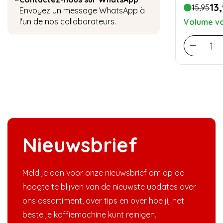
13
15,95
Envoyez un message WhatsApp à
l'un de nos collaborateurs.
Volume vo
Nieuwsbrief
Meld je aan voor onze nieuwsbrief om op de
hoogte te blijven van de nieuwste updates over
ons assortiment, over tips en over hoe jij het
beste je koffiemachine kunt reinigen.