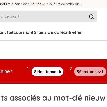
gratuite à partir de 40 euros
365 jours de réflexion !
nt lait
Lubrifiant
Grains de café
Entretien
1
2
chine?
ts associés au mot-clé nieuw