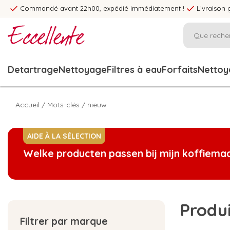
Commandé avant 22h00, expédié immédiatement !
Livraison 
Detartrage
Nettoyage
Filtres à eau
Forfaits
Nettoya
Accueil
/
Mots-clés
/
nieuw
AIDE À LA SÉLECTION
Welke producten passen bij mijn koffiema
Produi
Filtrer par marque