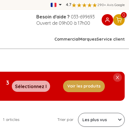
4.7
290+ Avis Google
0
Besoin d'aide ?
033-699693
Ouvert de 09h00 à 17h00
Commercial
Marques
Service client
3
Voir les produits
1 articles
Trier par