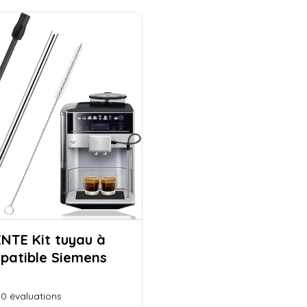
t tuyau à
mpatible Siemens
0
évaluations