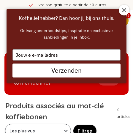
Livraison gratuite à partir de 40 euros
0
Koffieliefhebber? Dan hoor jij bij ons thuis.
menu
Ontvang onderhoudstips, inspiratie en exclusieve
aanbiedingen in je inbox.
Accueil
/
Mots-clés
/
koffiebonen
Type
your
email
AIDE À LA SÉLECTION
Verzenden
Welke producten passen bij mijn
Tonen
koffiemachine?
Produits associés au mot-clé
2
koffiebonen
articles
Filtres