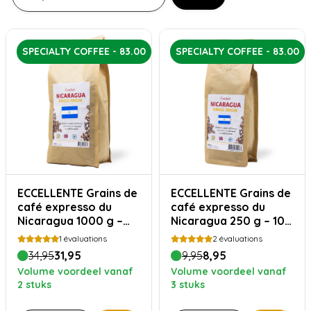
SPECIALTY COFFEE - 83.00
SPECIALTY COFFEE - 83.00
ECCELLENTE Grains de
ECCELLENTE Grains de
café expresso du
café expresso du
Nicaragua 1000 g –
Nicaragua 250 g – 100
100 % Arabica, doux
% Arabica, doux et
1
évaluations
2
évaluations
et onctueux
onctueux
34,95
31,95
9,95
8,95
Volume voordeel vanaf
Volume voordeel vanaf
2 stuks
3 stuks