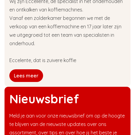
Wij zijn Eccellente, dé specialist in het onderhouden
en ontkalken van koffiemachines.
Vanaf een zolderkamer begonnen we met de
verkoop van een koffiemachine en 17 jaar later zijn
we uitgegroeid tot een team van specialisten in
onderhoud.
Eccelente, dat is zuivere koffie
Lees meer
Nieuwsbrief
Meld je aan voor onze nieuwsbrief om op de hoogte
te blijven van de nieuwste updates over ons
assortiment, over tips en over hoe jij het beste je