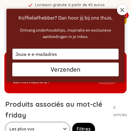
Livraison gratuite à partir de 40 euros
0
Koffieliefhebber? Dan hoor jij bij ons thuis.
menu
Ontvang onderhoudstips, inspiratie en exclusieve
aanbiedingen in je inbox.
Accueil
/
Mots-clés
/
friday
Type
your
email
AIDE À LA SÉLECTION
Verzenden
Welke producten passen bij mijn
Tonen
koffiemachine?
Produits associés au mot-clé
0
friday
articles
Filtres