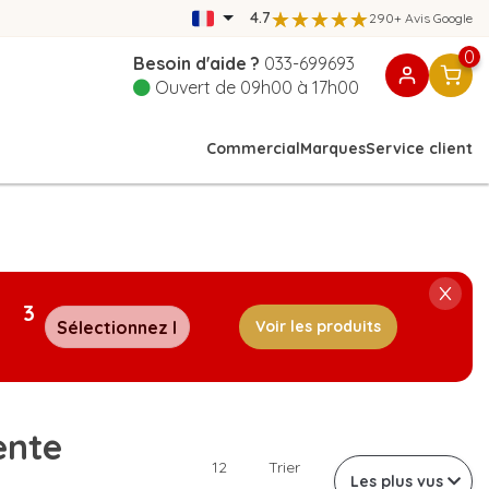
4.7
290+ Avis Google
0
Besoin d'aide ?
033-699693
Ouvert de 09h00 à 17h00
Commercial
Marques
Service client
3
Voir les produits
ente
12
Trier