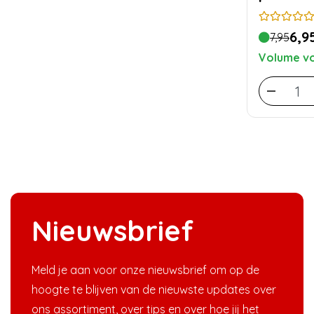
6,9
7,95
Volume vo
Nieuwsbrief
Meld je aan voor onze nieuwsbrief om op de
hoogte te blijven van de nieuwste updates over
ons assortiment, over tips en over hoe jij het