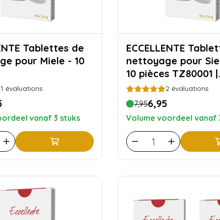
lettes de
ECCELLENTE Tablettes de
ge pour Miele - 10
nettoyage pour Si
10 pièces TZ80001 |
TZ60001
1
évaluations
2
évaluations
5
6,95
7,95
ordeel vanaf 3 stuks
Volume voordeel vanaf 