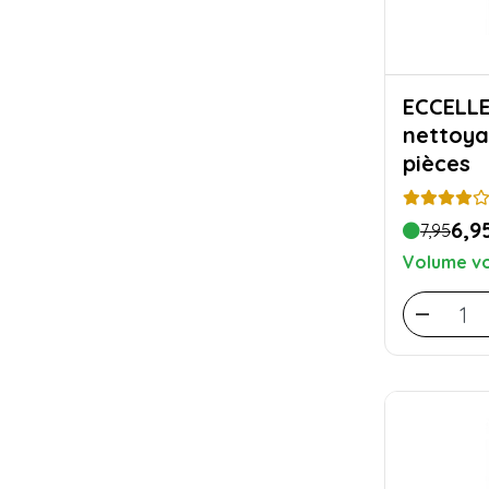
ECCELLENTE Tab
nettoya
pièces
6,9
7,95
Volume vo