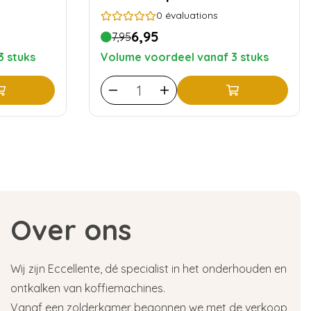
Philips - 10 pièces
0
évaluations
6,95
7,95
3 stuks
Volume voordeel vanaf 3 stuks
Over ons
Wij zijn Eccellente, dé specialist in het onderhouden en
ontkalken van koffiemachines.
Vanaf een zolderkamer begonnen we met de verkoop