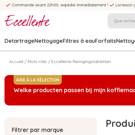
Commandé avant 22h00, expédié immédiatement !
Livraison 
Detartrage
Nettoyage
Filtres à eau
Forfaits
Nettoya
Accueil
/
Mots-clés
/
Eccellente Reinigingstabletten
AIDE À LA SÉLECTION
Welke producten passen bij mijn koffiema
Produi
Filtrer par marque