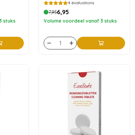
4
évaluations
6,95
7,95
3 stuks
Volume voordeel vanaf 3 stuks