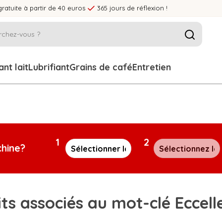
gratuite à partir de 40 euros
365 jours de réflexion !
nt lait
Lubrifiant
Grains de café
Entretien
1
2
chine?
ts associés au mot-clé Eccell