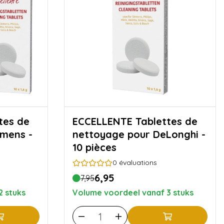
ECCELLENTE Tablettes de
emens -
nettoyage pour DeLonghi -
10 pièces
0
évaluations
6,95
7,95
2 stuks
Volume voordeel vanaf 3 stuks