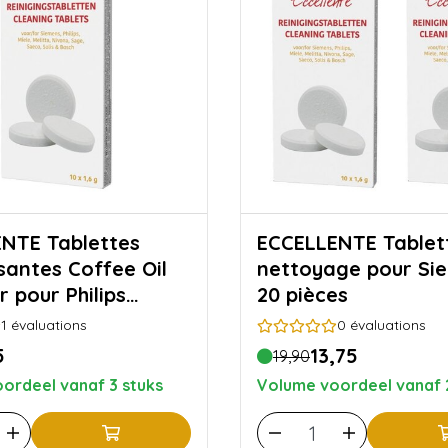
ablettes
ECCELLENTE Tablettes de
santes Coffee Oil
nettoyage pour Si
 pour Philips
20 pièces
 10 pièces
1
évaluations
0
évaluations
5
13,75
19,90
ordeel vanaf 3 stuks
Volume voordeel vanaf 