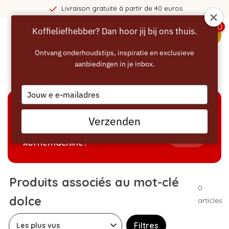
Livraison gratuite à partir de 40 euros
0
Koffieliefhebber? Dan hoor jij bij ons thuis.
menu
Ontvang onderhoudstips, inspiratie en exclusieve
aanbiedingen in je inbox.
Accueil
/
Mots-clés
/
dolce
Type
your
email
AIDE À LA SÉLECTION
Verzenden
Welke producten passen bij mijn
Tonen
koffiemachine?
Produits associés au mot-clé
0
dolce
articles
Filtres