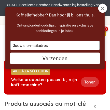
GRATIS Eccellente Bamboe Handwaaier bij bestelling vanaf
€50 | Actie verlengd t.e.m. 6 augustus!
Koffieliefhebber? Dan hoor jij bij ons thuis.
Livraison gratuite à partir de 40 euros
Ontvang onderhoudstips, inspiratie en exclusieve
0
aanbiedingen in je inbox.
menu
Type
your
Accueil
/
Mots-clés
/
bio
email
Verzenden
AIDE À LA SÉLECTION
Welke producten passen bij mijn
Tonen
koffiemachine?
Produits associés au mot-clé
0