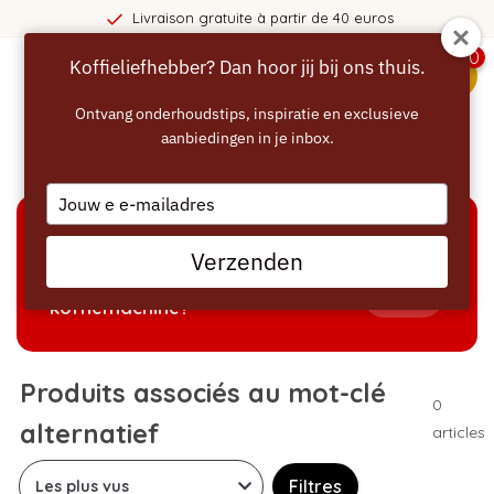
Livraison gratuite à partir de 40 euros
0
Koffieliefhebber? Dan hoor jij bij ons thuis.
menu
Ontvang onderhoudstips, inspiratie en exclusieve
aanbiedingen in je inbox.
Accueil
/
Mots-clés
/
alternatief
Type
your
email
AIDE À LA SÉLECTION
Verzenden
Welke producten passen bij mijn
Tonen
koffiemachine?
Produits associés au mot-clé
0
alternatief
articles
Filtres