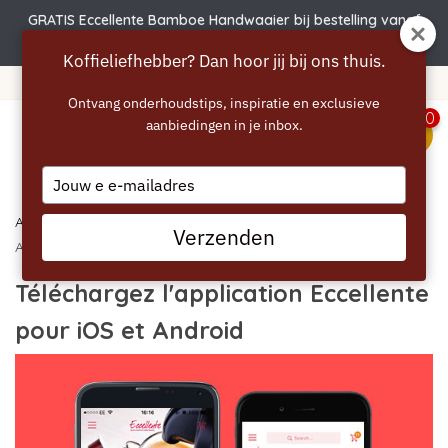
GRATIS Eccellente Bamboe Handwaaier bij bestelling vanaf
€50 | Actie verlengd t.e.m. 6 augustus!
Koffieliefhebber? Dan hoor jij bij ons thuis.
Livraison gratuite à partir de 40 euros
Ontvang onderhoudstips, inspiratie en exclusieve
0
aanbiedingen in je inbox.
menu
Type
your
email
Accueil
/ Téléchargez l'application Eccellente pour iOS et
Verzenden
Android
Téléchargez l'application Eccellente
pour iOS et Android