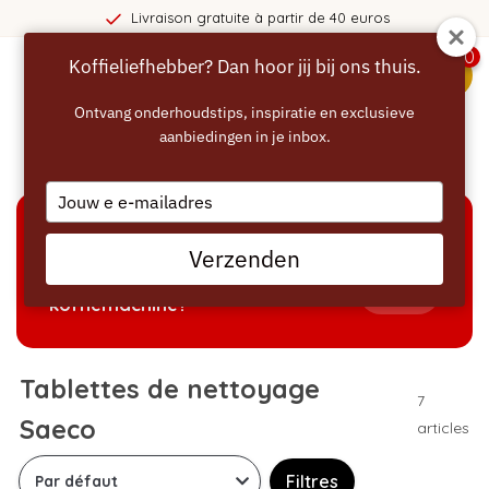
Livraison gratuite à partir de 40 euros
0
Koffieliefhebber? Dan hoor jij bij ons thuis.
menu
Ontvang onderhoudstips, inspiratie en exclusieve
aanbiedingen in je inbox.
Accueil
/
Nettoyage
/
Tablettes de nettoyage Saeco
Type
your
email
AIDE À LA SÉLECTION
Verzenden
Welke producten passen bij mijn
Tonen
koffiemachine?
Tablettes de nettoyage
7
Saeco
articles
Filtres