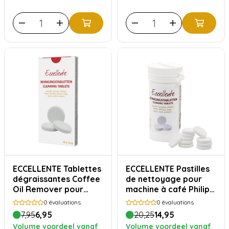
ECCELLENTE Tablettes
ECCELLENTE Pastilles
dégraissantes Coffee
de nettoyage pour
Oil Remover pour
machine à café Philips
Saeco Philips - 10
- 30 pièces
0
évaluations
0
évaluations
pièces
7,95
6,95
20,25
14,95
Volume voordeel vanaf
Volume voordeel vanaf