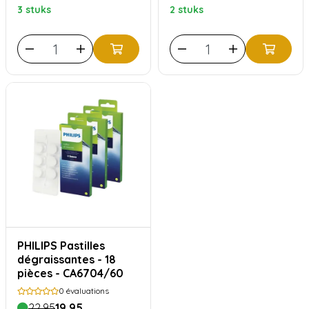
3 stuks
2 stuks
PHILIPS Pastilles
dégraissantes - 18
pièces - CA6704/60
0
évaluations
22,95
19,95