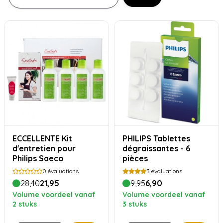
ECCELLENTE Kit
PHILIPS Tablettes
d'entretien pour
dégraissantes - 6
Philips Saeco
pièces
0
évaluations
3
évaluations
28,40
21,95
9,95
6,90
Volume voordeel vanaf
Volume voordeel vanaf
2 stuks
3 stuks