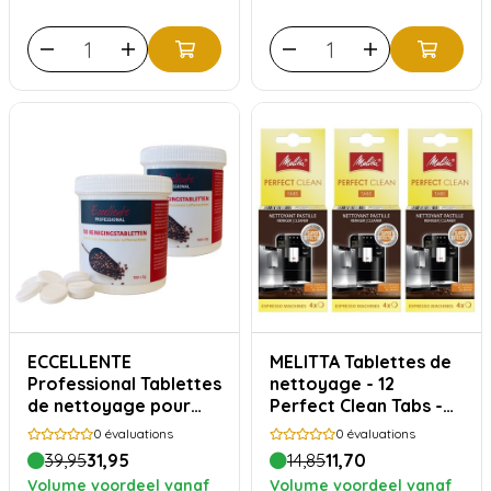
ECCELLENTE
MELITTA Tablettes de
Professional Tablettes
nettoyage - 12
de nettoyage pour
Perfect Clean Tabs -
Melitta Cafina 200x
pour 1 an de
0
évaluations
0
évaluations
2grammes
nettoyage
39,95
31,95
14,85
11,70
Volume voordeel vanaf
Volume voordeel vanaf