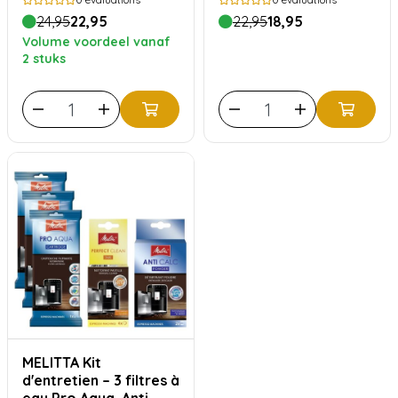
(4 pièces)
24,95
22,95
22,95
18,95
Volume voordeel vanaf
2 stuks
MELITTA Kit
d'entretien – 3 filtres à