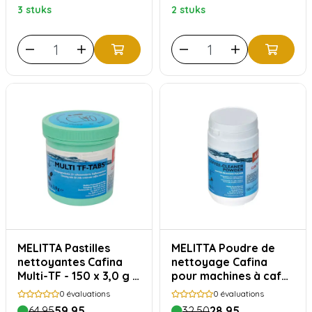
3 stuks
2 stuks
MELITTA Pastilles
MELITTA Poudre de
nettoyantes Cafina
nettoyage Cafina
Multi-TF - 150 x 3,0 g -
pour machines à café
31547
- 1kg - 24717
0
évaluations
0
évaluations
64,95
59,95
32,50
28,95