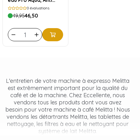
eau Pro Aqua, Anti
Calc & Perfect Clean
0
évaluations
49,95
46,50
L'entretien de votre machine à expresso Melitta
est extrêmement important pour la qualité du
café et de la machine. Chez Eccellente, nous
vendons tous les produits dont vous avez
besoin pour votre machine à café Melitta ! Nous
vendons les détartrants Melitta, les tablettes de
nettoyage, les filtres à eau et le nettoyant pour
système de lait Melitta.