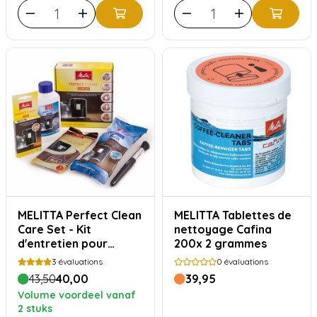
MELITTA Perfect Clean
MELITTA Tablettes de
Care Set - Kit
nettoyage Cafina
d'entretien pour
200x 2 grammes
machines à café
3
évaluations
0
évaluations
automatiques
43,50
40,00
39,95
Volume voordeel vanaf
2 stuks