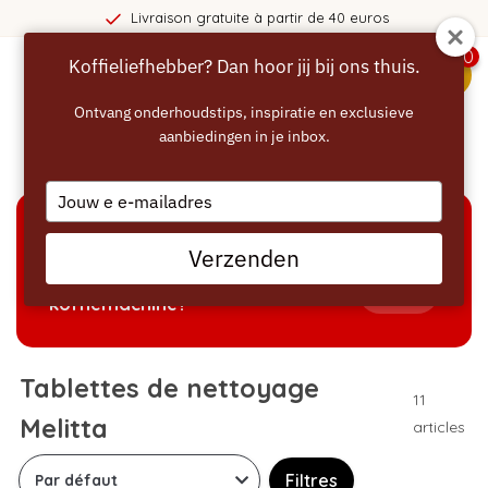
ivraison gratuite à partir de 40 euros
0
Koffieliefhebber? Dan hoor jij bij ons thuis.
menu
Ontvang onderhoudstips, inspiratie en exclusieve
aanbiedingen in je inbox.
Accueil
/
Nettoyage
/
Tablettes de nettoyage Melitta
Type
your
email
AIDE À LA SÉLECTION
Verzenden
Welke producten passen bij mijn
Tonen
koffiemachine?
Tablettes de nettoyage
11
Melitta
articles
Filtres