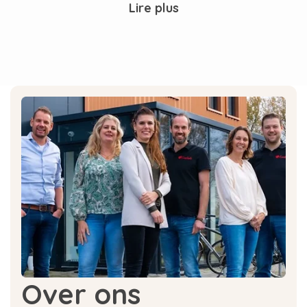
Lire plus
Comment savoir quels produits
de nettoyage conviennent à ma
machine à café Melitta ?
La facture que vous avez reçue lors de l'achat
de votre machine à café Melitta indique
précisément le type de machine à café Melitta
que vous possédez. Cela vous permettra de
savoir si les tablettes de nettoyage Melitta sont
adaptées à votre machine. Les tablettes de
nettoyage Melitta conviennent notamment aux
Melitta Caffeo Bistro, Caffeo Gourmet, Caffeo
Solo, Barista T et Melitta Passione. Les autres
modèles sont mentionnés dans la description
du produit.
Commandez le kit d'entretien
Over ons
Melitta chez Eccellente !