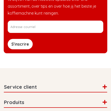
devient moins cher lorsque vous en
assortiment, over tips en over hoe jij het beste je
commandez plus ! La réduction dégressive
koffiemachine kunt reinigen.
commence pour la plupart des produits dès 3
articles !
S’inscrire
Service client
Produits