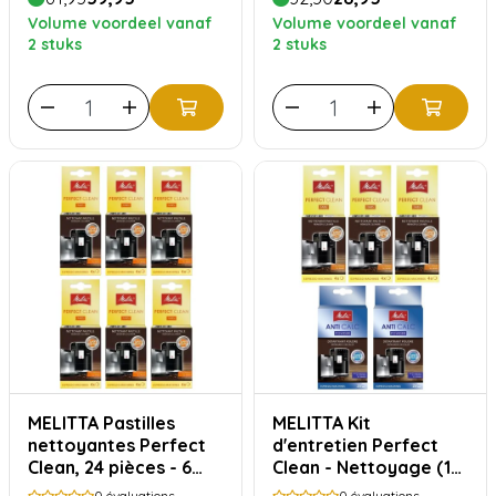
Volume voordeel vanaf
Volume voordeel vanaf
2 stuks
2 stuks
MELITTA Pastilles
MELITTA Kit
nettoyantes Perfect
d'entretien Perfect
Clean, 24 pièces - 6
Clean - Nettoyage (12
paquets
pièces) et détartrage
0
évaluations
0
évaluations