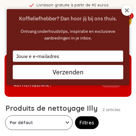
Livraison gratuite à partir de 40 euros
0
Koffieliefhebber? Dan hoor jij bij ons thuis.
menu
Ontvang onderhoudstips, inspiratie en exclusieve
aanbiedingen in je inbox.
Accueil
/
Nettoyage
/
Produits de nettoyage Illy
Type
your
email
AIDE À LA SÉLECTION
Verzenden
Welke producten passen bij mijn
Tonen
koffiemachine?
Produits de nettoyage Illy
2 articles
Filtres