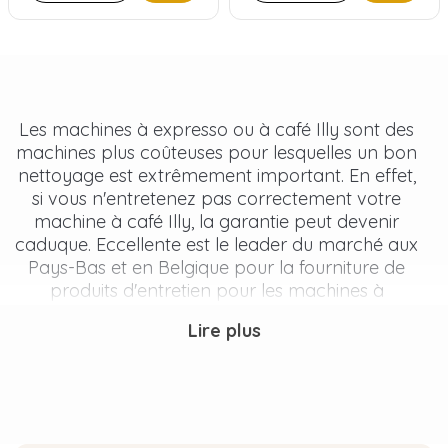
Les machines à expresso ou à café Illy sont des
machines plus coûteuses pour lesquelles un bon
nettoyage est extrêmement important. En effet,
si vous n'entretenez pas correctement votre
machine à café Illy, la garantie peut devenir
caduque. Eccellente est le leader du marché aux
Pays-Bas et en Belgique pour la fourniture de
produits d'entretien pour les machines à
expresso Illy. Nous les avons également en
Lire plus
stock en grande quantité et pouvons donc vous
assurer que vous recevrez le bon produit pour
votre machine à café Illy dès le lendemain !
Les tablettes de nettoyage