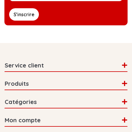
des informations supplémentaires sur le café ou
de dissiper vos doutes. Curieux de découvrir le
blog ? N'hésitez pas à y jeter un œil. Vous avez
S’inscrire
peut-être une bonne idée de blog ou il y a
quelque chose que vous ne savez pas encore ?
Envoyez-nous un message via le chat ou un e-
mail, et nous essaierons d'en écrire un !
Service client
Produits
Catégories
Mon compte