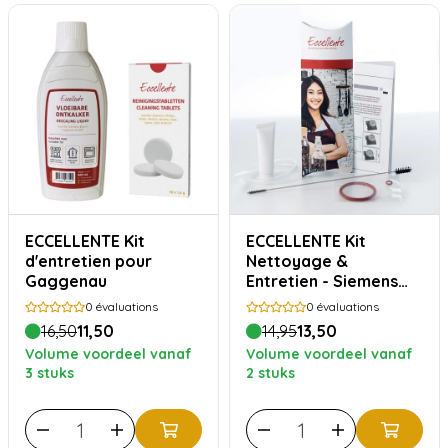
ECCELLENTE Kit
ECCELLENTE Kit
d'entretien pour
Nettoyage &
Gaggenau
Entretien - Siemens
Bosch
0
évaluations
0
évaluations
16,50
11,50
14,95
13,50
Volume voordeel vanaf
Volume voordeel vanaf
3 stuks
2 stuks