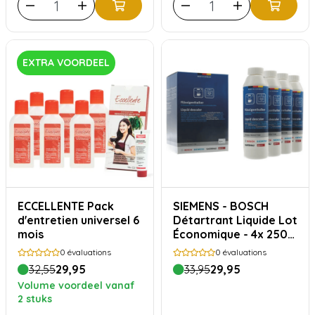
EXTRA VOORDEEL
ECCELLENTE Pack
SIEMENS - BOSCH
d'entretien universel 6
Détartrant Liquide Lot
mois
Économique - 4x 250
ml
0
évaluations
0
évaluations
32,55
29,95
33,95
29,95
Volume voordeel vanaf
2 stuks