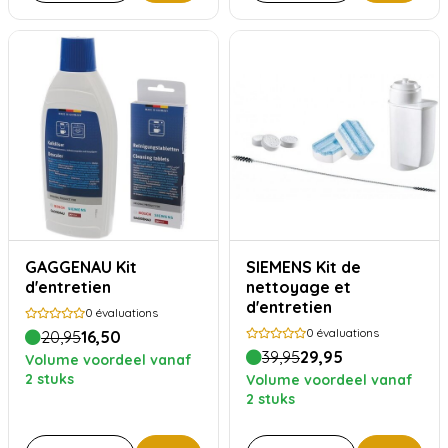
GAGGENAU Kit
SIEMENS Kit de
d'entretien
nettoyage et
d'entretien
0
évaluations
0
évaluations
20,95
16,50
39,95
29,95
Volume voordeel vanaf
2 stuks
Volume voordeel vanaf
2 stuks