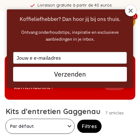
ison gratuite à partir de 40 euros
0
Koffieliefhebber? Dan hoor jij bij ons thuis.
menu
Ontvang onderhoudstips, inspiratie en exclusieve
aanbiedingen in je inbox.
Accueil
/
Forfaits
/
Kits d'entretien Gaggenau
Type
your
email
AIDE À LA SÉLECTION
Verzenden
Welke producten passen bij mijn
Tonen
koffiemachine?
Kits d'entretien Gaggenau
7 articles
Filtres