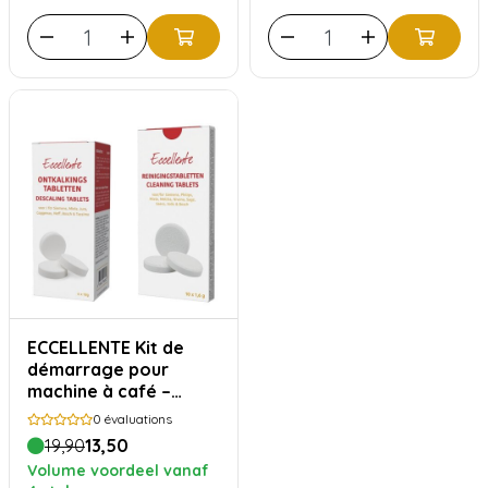
ECCELLENTE Kit de
démarrage pour
machine à café –
Pastilles détartrantes
0
évaluations
(6) + Pastilles
19,90
13,50
nettoyantes (10)
Volume voordeel vanaf