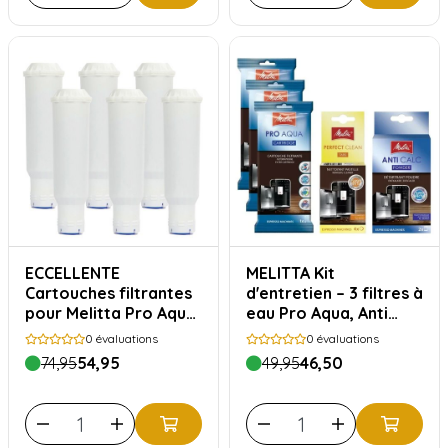
ECCELLENTE
MELITTA Kit
Cartouches filtrantes
d'entretien – 3 filtres à
pour Melitta Pro Aqua
eau Pro Aqua, Anti
– 6 pièces
Calc & Perfect Clean
0
évaluations
0
évaluations
74,95
54,95
49,95
46,50