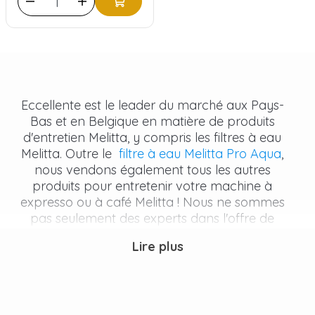
Eccellente est le leader du marché aux Pays-
Bas et en Belgique en matière de produits
d'entretien Melitta, y compris les filtres à eau
Melitta. Outre le
filtre à eau Melitta Pro Aqua
,
nous vendons également tous les autres
produits pour entretenir votre machine à
expresso ou à café Melitta ! Nous ne sommes
pas seulement des experts dans l'offre de
solutions de qualité pour vos machines à café,
Lire plus
mais nous sommes également passionnés par
ce que nous faisons. Envie d'en savoir plus ?
Découvrez
Eccellente.
Qu'il s'agisse de filtres à
eau, de détartrants ou de pastilles de nettoyage,