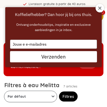
Livraison gratuite à partir de 40 euros
0
Koffieliefhebber? Dan hoor jij bij ons thuis.
menu
Ontvang onderhoudstips, inspiratie en exclusieve
aanbiedingen in je inbox.
Accueil
/
Filtres à eau
/
Filtres à eau Melitta
Type
your
email
AIDE À LA SÉLECTION
Verzenden
Welke producten passen bij mijn
Tonen
koffiemachine?
Filtres à eau Melitta
7 articles
Filtres