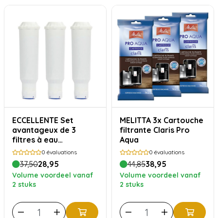
ECCELLENTE Set
MELITTA 3x Cartouche
avantageux de 3
filtrante Claris Pro
filtres à eau
Aqua
compatibles avec
0
évaluations
0
évaluations
Melitta Pro Aqua
37,50
28,95
44,85
38,95
Volume voordeel vanaf
Volume voordeel vanaf
2 stuks
2 stuks