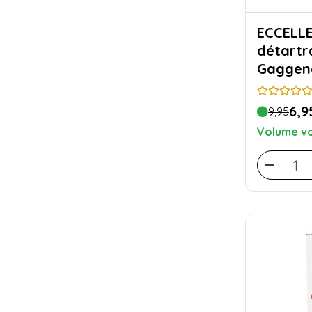
ECCELLENTE T
détartr
Gaggena
6,9
9,95
Volume vo