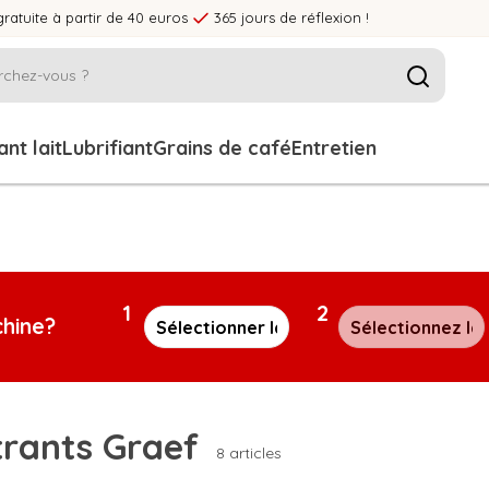
gratuite à partir de 40 euros
365 jours de réflexion !
nt lait
Lubrifiant
Grains de café
Entretien
1
2
chine?
trants Graef
8 articles