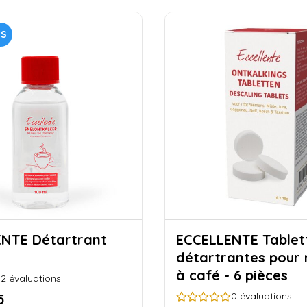
US
tartrant
ECCELLENTE Tablettes
détartrantes pour
à café - 6 pièces
2
évaluations
0
évaluations
5