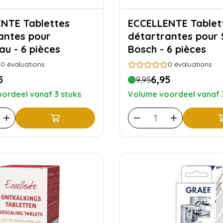
ablettes
ECCELLENTE Tablettes
antes pour
détartrantes pour
u - 6 pièces
Bosch - 6 pièces
0
évaluations
0
évaluations
5
6,95
9,95
ordeel vanaf 3 stuks
Volume voordeel vanaf 