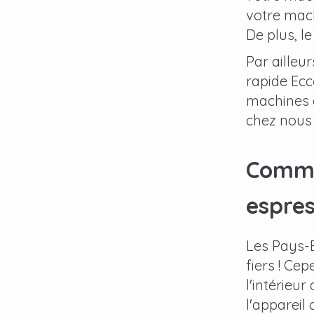
votre mach
De plus, l
Par ailleu
rapide Ecc
machines 
chez nous 
Commen
espres
Les Pays-B
fiers ! Ce
l'intérieu
l'appareil 