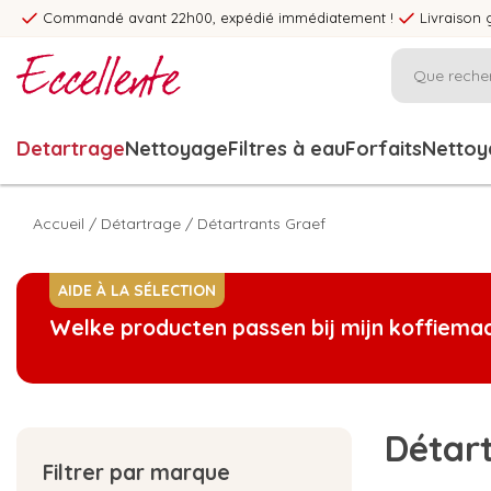
Commandé avant 22h00, expédié immédiatement !
Livraison 
Detartrage
Nettoyage
Filtres à eau
Forfaits
Nettoya
Accueil
/
Détartrage
/
Détartrants Graef
AIDE À LA SÉLECTION
Welke producten passen bij mijn koffiema
Détar
Filtrer par marque