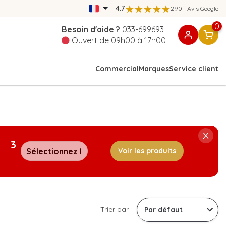
4.7
290+ Avis Google
0
Besoin d'aide ?
033-699693
Ouvert de 09h00 à 17h00
Commercial
Marques
Service client
3
Voir les produits
Trier par