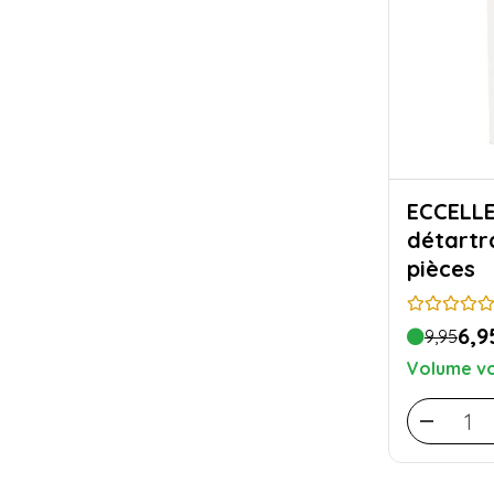
ECCELLENTE T
détartr
pièces
6,9
9,95
Volume vo