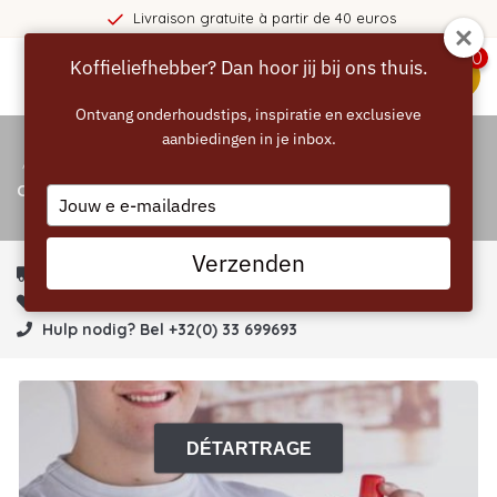
Livraison gratuite à partir de 40 euros
0
Koffieliefhebber? Dan hoor jij bij ons thuis.
menu
Ontvang onderhoudstips, inspiratie en exclusieve
aanbiedingen in je inbox.
Accueil
/
Catalogue
CATALOGUE
Type
your
email
Verzenden
Bestel voor 22:00 voor zelfde dag verzending!
Gratis verzending > €40!
Hulp nodig? Bel +32(0) 33 699693
DÉTARTRAGE