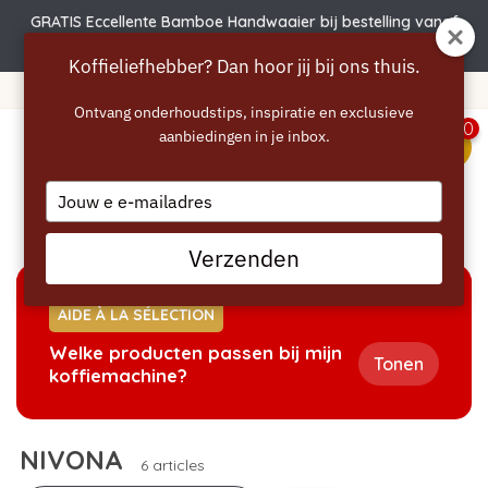
GRATIS Eccellente Bamboe Handwaaier bij bestelling vanaf
€50 | Actie verlengd t.e.m. 6 augustus!
Koffieliefhebber? Dan hoor jij bij ons thuis.
Livraison gratuite à partir de 40 euros
Ontvang onderhoudstips, inspiratie en exclusieve
0
aanbiedingen in je inbox.
menu
Type
your
Accueil
/
Marques
/
NIVONA
email
Verzenden
AIDE À LA SÉLECTION
Welke producten passen bij mijn
Tonen
koffiemachine?
NIVONA
6 articles