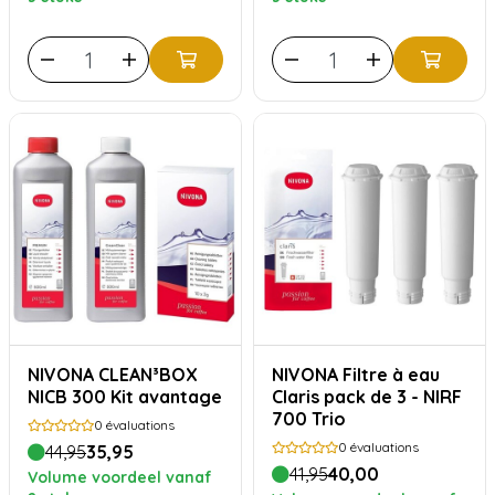
NIVONA CLEAN³BOX
NIVONA Filtre à eau
NICB 300 Kit avantage
Claris pack de 3 - NIRF
700 Trio
0
évaluations
0
évaluations
44,95
35,95
41,95
40,00
Volume voordeel vanaf