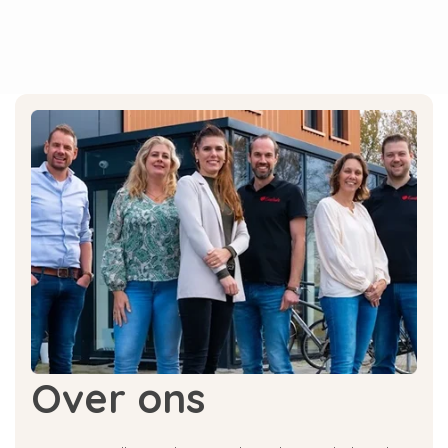
et bactéries ; jetez un œil au nettoyant NIVONA
pour cela. Si vous avez une machine à expresso
NIVONA avec fonction lait, vous devez
également la nettoyer régulièrement, pour cela
il existe le nettoyant pour système de lait
NIVONA.
Histoire de NIVONA
Les fondateurs Peter Wildner, Thomas Meier et
Hans Errmann travaillaient tous les trois chez un
fabricant d'appareils électroménagers bien
connu. Ils étaient quelque peu insatisfaits, car les
machines à café automatiques n'étaient alors
fabriquées que par des Suisses ou des Italiens.
Les trois hommes ont effectué plus d'un an de
Over ons
travail préparatoire avant de concrétiser leur
idée et leur vision en 2005 et de créer la marque
NIVONA. NIVONA est synonyme de qualité de