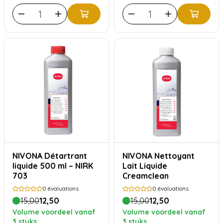
NIVONA Détartrant
NIVONA Nettoyant
liquide 500 ml – NIRK
Lait Liquide
703
Creamclean
0
évaluations
0
évaluations
15,00
12,50
15,00
12,50
Volume voordeel vanaf
Volume voordeel vanaf
3 stuks
3 stuks