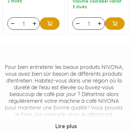
2 stuks
Volume voordeel vanaf
3 stuks
Pour bien entretenir les beaux produits NIVONA,
vous avez bien sûr besoin de différents produits
d'entretien. Habitez-vous dans une région où la
dureté de l'eau est élevée ou buvez-vous
beaucoup de café par jour ? Détartrez alors
régulièrement votre machine à café NIVONA
pour maintenir une bonne qualité ! Vous pouvez
le faire, par exemple, avec le détartrant
NIVONA. En plus du détartrage, vous devez bien
Lire plus
sûr également éliminer toutes les autres graisses